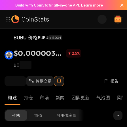
Build with CoinStats’ all-in-one API.
Learn more
BUBU 价格
BUBU
#13034
$0.00000378
2.5
%
6
฿0
掉期交易
报告
概述
持仓
市场
新闻
团队更新
气泡图
风险 
价格
市值
可用供应量