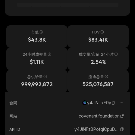
市值
FDV
$43.8K
$83.41K
24小时成交量
成交量/市值 24小时
$1.11K
2.54%
总供给量
流通总量
999,992,872
525,076,587
y4JiN...xF9y
合同
covenant.foundation
网站
y4JiNFzBPofqiCpuDTcVq11nhUDQoDzeK1UBCoXxF9y_solana
API ID