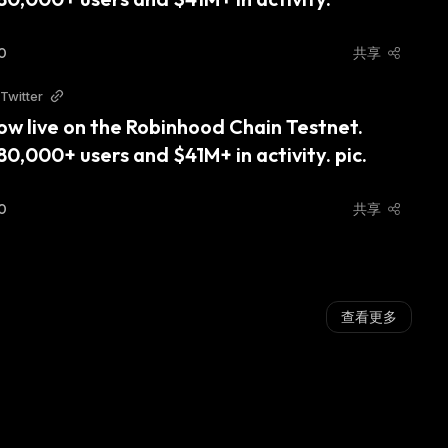
0
共享
Twitter
w live on the Robinhood Chain Testnet. 
0,000+ users and $41M+ in activity. pic.
0
共享
查看更多