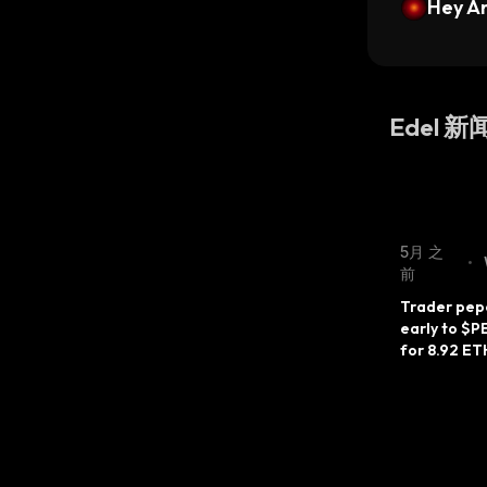
Hey A
Edel 新
5月 之
•
前
Trader pepe
early to $P
for 8.92 ET