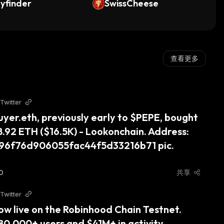
yfinder
SwissCheese
查看更多
Twitter
yer.eth, previously early to $PEPE, bought 
.92 ETH ($16.5K) - Lookonchain. Address: 
96f76d906055fac44f5d33216b71 pic.
0
共享
Twitter
w live on the Robinhood Chain Testnet. 
80,000+ users and $41M+ in activity.