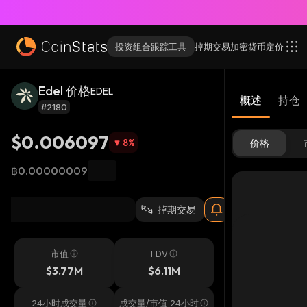
投资组合跟踪工具
掉期交易
加密货币
定价
Edel 价格
EDEL
概述
持仓
#2180
$0.006097
8
%
价格
฿0.00000009
掉期交易
市值
FDV
$3.77M
$6.11M
24小时成交量
成交量/市值 24小时