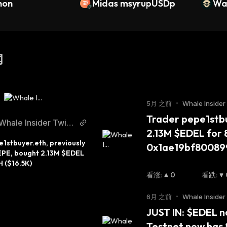
non
Midas msyrupUSDp
Wa
闻
5月 之前
•
Whale Insider 
Trader pepe1stbu
Whale Insider Twitt
2.13M $EDEL for 8
er
1stbuyer.eth, previously 
0x1ae19bf80089
EPE, bought 2.13M $EDEL 
H ($16.5K)
看涨
:
0
看跌
:
6月 之前
•
Whale Insider 
JUST IN: $EDEL no
Testnet now has 