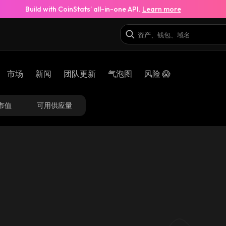
Build with CoinStats’ all-in-one API.
Learn more
市场
新闻
团队更新
气泡图
风险 😱
市值
可用供应量