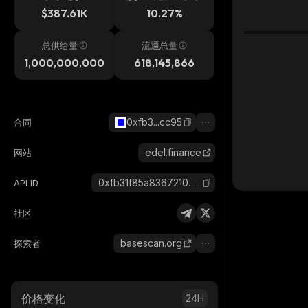
$387.61K
10.27%
总供给量
流通总量
1,000,000,000
618,145,866
0xfb3...cc95
合同
edel.finance
网站
0xfb31f85a8367210b2e4ed2360d2da9dc2d2ccc95_base
API ID
社区
basescan.org
探索者
价格变化
24H