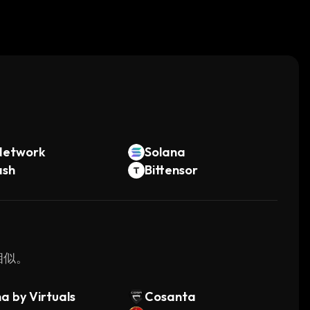
。
Network
Solana
ash
Bittensor
相似。
a by Virtuals
Cosanta