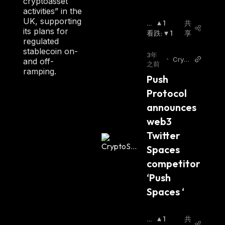
cryptoasset
activities” in the
UK, supporting
看
1
共
its plans for
涨
看跌
:
:
1
享
regulated
stablecoin on-
3年
•
Crypt
and off-
之前
oSlat
ramping.
Push 
e
Protocol 
announces 
web3 
Twitter 
Spaces 
competitor 
‘Push 
Spaces ‘
看
1
共