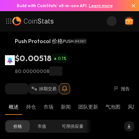
Build with CoinStats’ all-in-one API.
Learn more
Push Protocol 价格
PUSH
#4361
$0.00518
0.1
%
฿0.00000008
掉期交易
报告
概述
持仓
市场
新闻
团队更新
气泡图
风险 
价格
市值
可用供应量