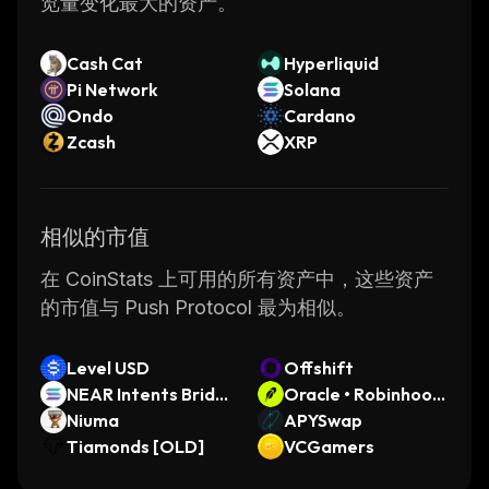
览量变化最大的资产。
an attractive option for developers looking to
build decentralized applications.
Cash Cat
Hyperliquid
Pi Network
Solana
Ondo
Cardano
Zcash
XRP
相似的市值
在 CoinStats 上可用的所有资产中，这些资产
的市值与 Push Protocol 最为相似。
Level USD
Offshift
NEAR Intents Bridg
Oracle • Robinhood
ed SOL
Niuma
Token
APYSwap
Tiamonds [OLD]
VCGamers