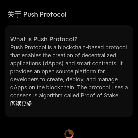
关于 Push Protocol
What is Push Protocol?
Push Protocol is a blockchain-based protocol
that enables the creation of decentralized
applications (dApps) and smart contracts. It
provides an open source platform for
developers to create, deploy, and manage
dApps on the blockchain. The protocol uses a
consensus algorithm called Proof of Stake
(PoS) which allows users to stake their coins
阅读更多
in order to earn rewards. The protocol also
supports smart contracts which allow
developers to create automated transactions
and agreements between parties without