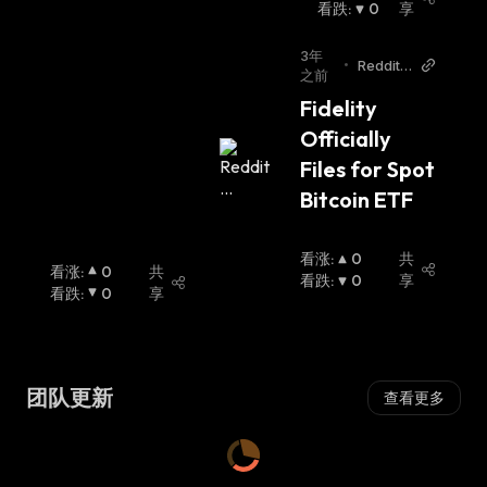
涨
看跌
:
:
0
享
3年
•
Reddit
之前
r/bitcoi
Fidelity 
n
Officially 
Files for Spot 
Bitcoin ETF
看涨
:
0
共
看涨
:
0
共
看跌
:
0
享
看跌
:
0
享
团队更新
查看更多