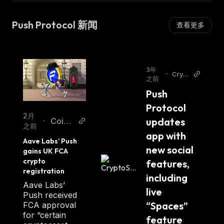
Push Protocol 新闻
查看更多
3年
•
Crypt
之前
oSlat
Push 
e
Protocol 
2月
updates 
Coint
•
之前
elegr
app with 
Aave Labs’ Push 
aph
new social 
gains UK FCA 
crypto 
features, 
registration
including 
Aave Labs’
live 
Push received
“Spaces” 
FCA approval
for “certain
feature