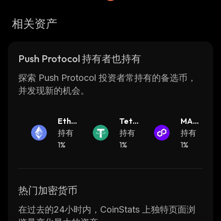
requiring third-party intermediaries.
相关资产
The Push Protocol has been designed with
scalability in mind, allowing it to handle large
volumes of transactions quickly and securely.
Push Protocol 持有者也持有
It also features advanced security measures
such as data encryption and multi-signature
探索 Push Protocol 投资者常持有的备选币，
authentication, ensuring that user data
并发现新的机会。
remains secure at all times. Additionally, the
protocol is compatible with existing
Ether
Teth
MATI
blockchain networks such as Ethereum and
eum
持有
er
持有
C (mi
持有
Bitcoin, making it easy for developers to build
1%
1%
grate
1%
applications on top of existing blockchains.
d to P
The Push Protocol has been gaining traction
OL)
among developers due its ease of use and
scalability. With its robust security features,
热门加密货币
low transaction fees, and compatibility with
在过去的24小时内，CoinStats 上独特页面浏
existing blockchains, the Push Protocol offers