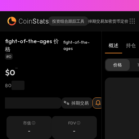
投资组合跟踪工具
掉期交易
加密货币
定价
fight-of-the-ages 价
fight-of-the-
概述
持仓
格
ages
#0
价格
$0
฿0
掉期交易
市值
FDV
-
-