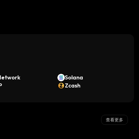
。
Network
Solana
P
Zcash
查看更多