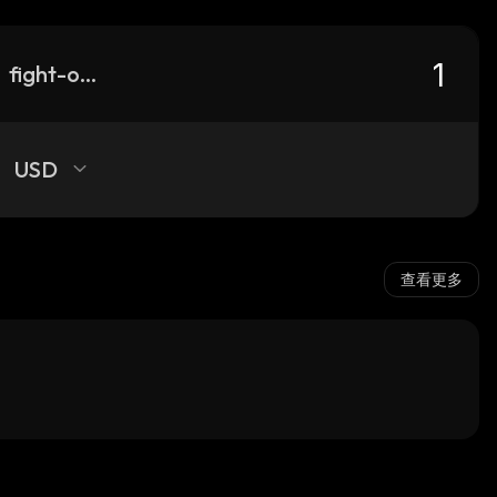
fight-of-the-ages
USD
查看更多