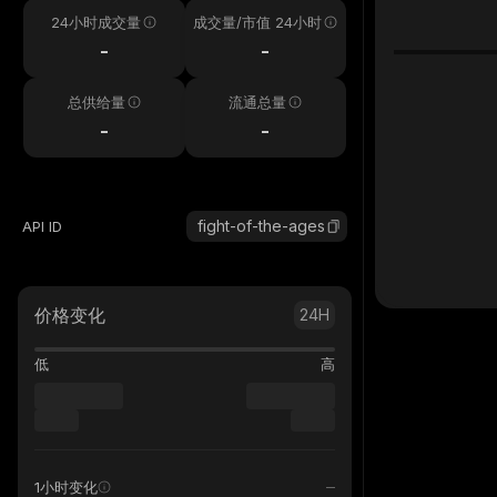
24小时成交量
成交量/市值 24小时
-
-
总供给量
流通总量
-
-
fight-of-the-ages
API ID
价格变化
24H
低
高
1小时变化