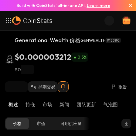
Build with CoinStats’ all-in-one API.
Learn more
Generational Wealth 价格
GENWEALTH
#13390
$0.000003212
0.5
%
฿0
掉期交易
报告
概述
持仓
市场
新闻
团队更新
气泡图
价格
市值
可用供应量