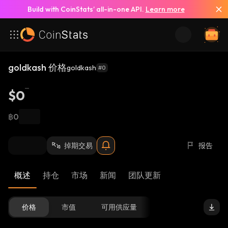
Build with CoinStats’ all-in-one API.
Learn more
goldkash 价格
goldkash
#0
$0
฿0
掉期交易
报告
概述
持仓
市场
新闻
团队更新
价格
市值
可用供应量