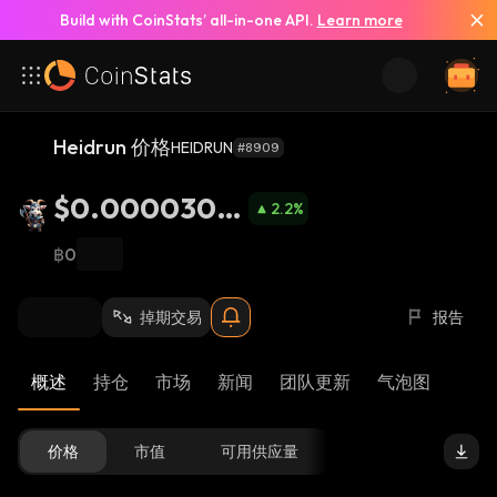
Build with CoinStats’ all-in-one API.
Learn more
Heidrun 价格
HEIDRUN
#8909
$0.0000300
2.2
%
6
฿0
掉期交易
报告
概述
持仓
市场
新闻
团队更新
气泡图
价格
市值
可用供应量