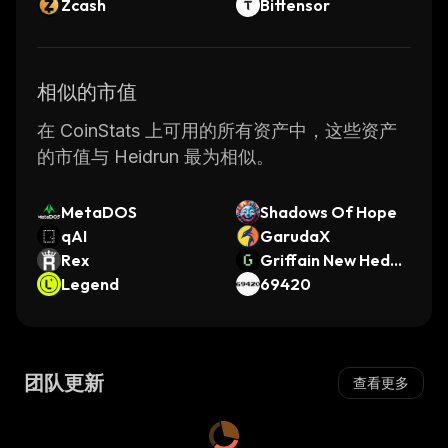
Zcash
Bittensor
相似的市值
在 CoinStats 上可用的所有资产中，这些资产
的市值与 Heidrun 最为相似。
MetaDOS
Shadows Of Hope
qAI
GarudaX
Rex
Griffain New Hedge
Legend
Fund
69420
团队更新
查看更多