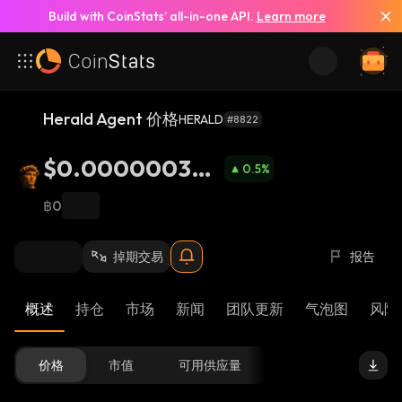
Build with CoinStats’ all-in-one API.
Learn more
Herald Agent 价格
HERALD
#8822
$0.000000306
0.5
%
5
฿0
掉期交易
报告
概述
持仓
市场
新闻
团队更新
气泡图
风险 
价格
市值
可用供应量