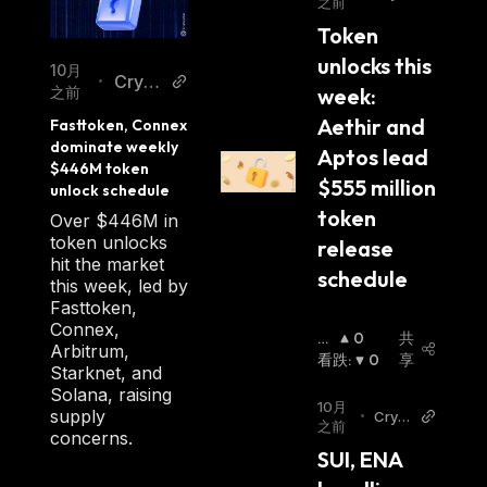
之前
opolit
Token 
an
unlocks this 
10月
Crypt
•
之前
week: 
opolit
Aethir and 
Fasttoken, Connex 
an
dominate weekly 
Aptos lead 
$446M token 
$555 million 
unlock schedule
token 
Over $446M in
token unlocks
release 
hit the market
schedule 
this week, led by
Fasttoken,
Connex,
看
0
共
Arbitrum,
涨
看跌
:
:
0
享
Starknet, and
Solana, raising
10月
supply
•
Crypt
之前
concerns.
opolit
SUI, ENA 
an