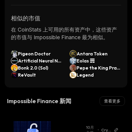
相似的市值
在 CoinStats 上可用的所有资产中，这些资产
的市值与 Impossible Finance 最为相似。
Pigeon Doctor
Antara Token
Artificial Neural Ne
Eolas ☴
twork (Ordinals)
Bonk 2.0 (Sol)
Pepe the King Praw
ReVault
n
Legend
Impossible Finance 新闻
查看更多
10月
•
Crypt