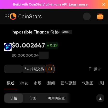
Build with CoinStats’ all-in-one API.
Learn more
Impossible Finance 价格
IF
#9078
$0.002647
0.2
%
฿0.00000004
掉期交易
报告
概述
持仓
市场
新闻
团队更新
气泡图
风险 
价格
市值
可用供应量