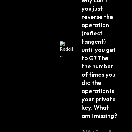
why can’t 
you just 
reverse the 
operation 
(reflect, 
tangent) 
until you get 
to G? The 
the number 
of times you 
did the 
operation is 
your private 
key. What 
am I missing?
看涨
:
0
共