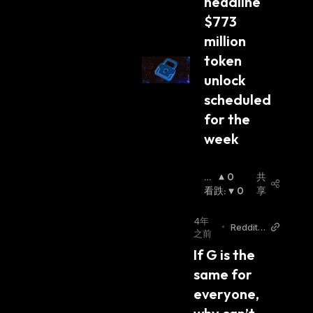
headline 
$773 
million 
token 
unlock 
scheduled 
for the 
week
看
0
共
涨
看跌
:
:
0
享
4年
•
Reddit
之前
r/bitcoi
If G is the 
n
same for 
everyone, 