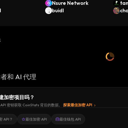
Nsure Network
ta
N
buidl
cha
新
者和 AI 代理
建加密项目吗？
API 密钥获取 CoinStats 背后的数据。
探索最佳加密 API
 API？
最佳加密 API
最佳钱包 API