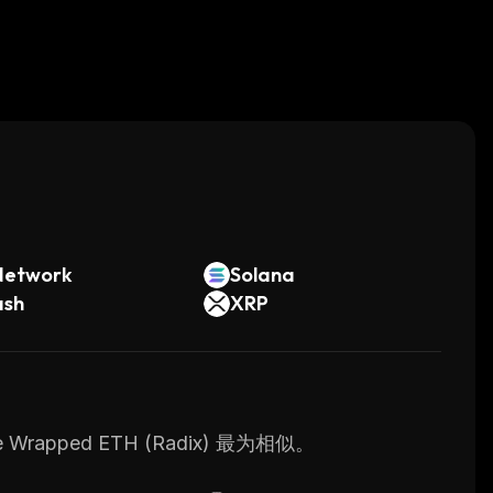
。
Network
Solana
ash
XRP
rapped ETH (Radix) 最为相似。