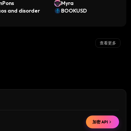
mPons
Myra
os and disorder
BOOKUSD
查看更多
加密 API