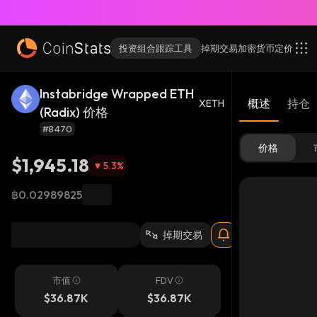
投资组合跟踪工具
掉期交易
加密货币
定价
Instabridge Wrapped ETH
概述
持仓
XETH
(Radix) 价格
#8470
价格
$1,945.18
5.3
%
฿0.02989825
掉期交易
市值
FDV
$36.87K
$36.87K