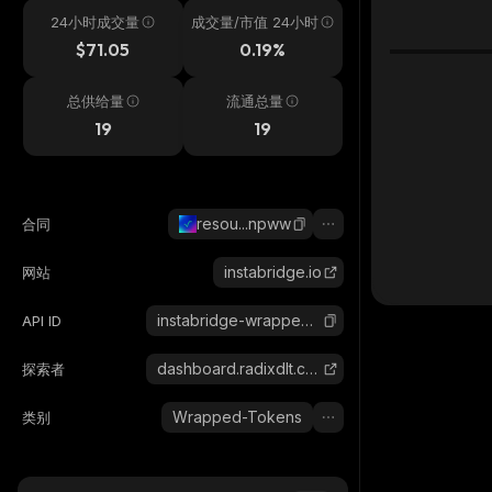
24小时成交量
成交量/市值 24小时
$71.05
0.19%
总供给量
流通总量
19
19
resou...npww
合同
instabridge.io
网站
instabridge-wrapped-eth
API ID
dashboard.radixdlt.com
探索者
Wrapped-Tokens
类别