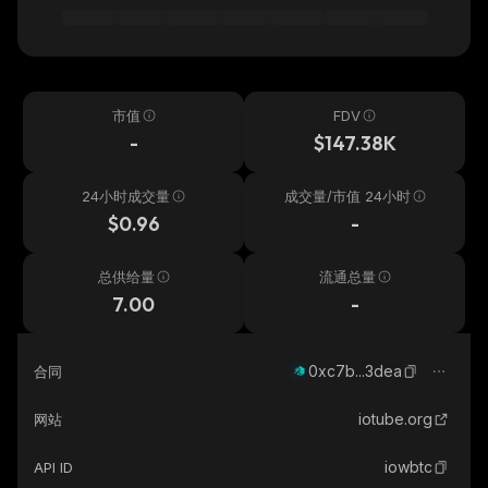
市值
FDV
-
$147.38K
24小时成交量
成交量/市值 24小时
$0.96
-
总供给量
流通总量
7.00
-
0xc7b...3dea
合同
iotube.org
网站
iowbtc
API ID