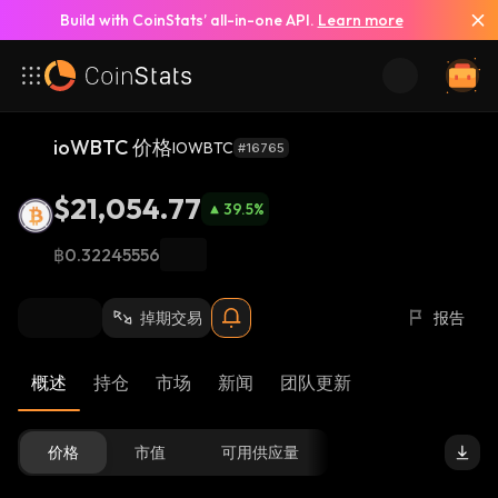
Build with CoinStats’ all-in-one API.
Learn more
ioWBTC 价格
IOWBTC
#16765
$21,054.77
39.5
%
฿0.32245556
掉期交易
报告
概述
持仓
市场
新闻
团队更新
价格
市值
可用供应量