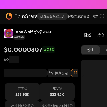
投资组合跟踪工具
掉期交易
加密货币
定价
LandWolf 价格
WOLF
概述
持仓
#8598
$0.0000807
3.5
%
价格
฿0
掉期交易
市值
FDV
$33.95K
$33.95K
24小时成交量
成交量/市值 24小时