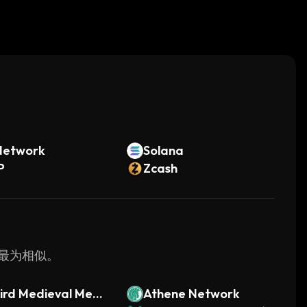
。
Network
Solana
P
Zcash
f 最为相似。
ird Medieval Meme
Athene Network