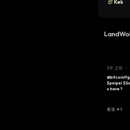
Kek
LandWo
2年 之前
•
@bitcoinlfg
$peipei $S
u have ?
看涨
:
1