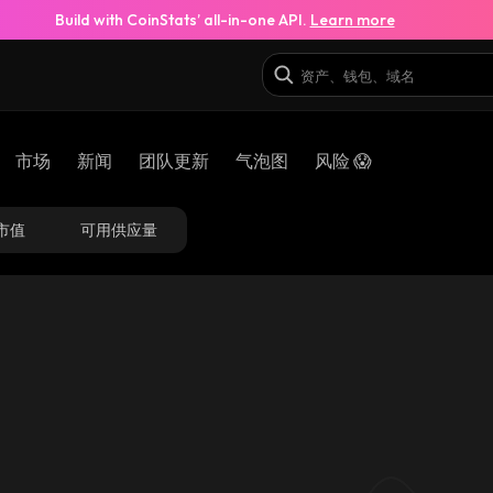
Build with CoinStats’ all-in-one API.
Learn more
市场
新闻
团队更新
气泡图
风险 😱
市值
可用供应量