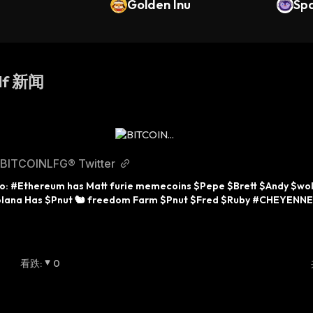
Golden Inu
s
Sp
lf 新闻
BITCOINLFG® Twitter
o: #Ethereum has Matt furie memecoins $Pepe $Brett $Andy $wol
olana Has $Pnut 🐿 freedom Farm $Pnut $Fred $Ruby #CHEYENNE
看跌
:
0