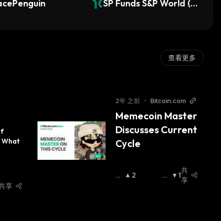
acePenguin
SP Funds S&P World (e
x-US) ETF (Dinari Toke
nized ETF)
查看更多
2年 之前
•
Bitcoin.com
Memecoin Master 
Discusses Current 
f 
 What 
Cycle
共
看
2
看
1
享
涨
:
跌
:
共享