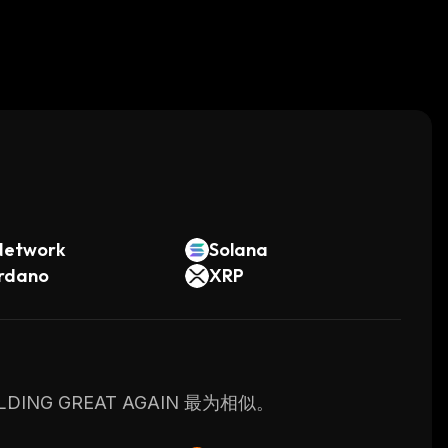
。
Network
Solana
rdano
XRP
ING GREAT AGAIN 最为相似。