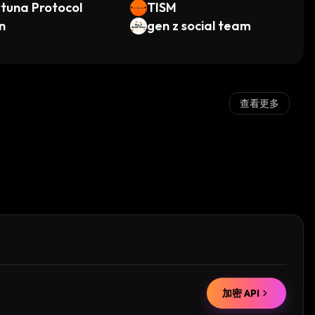
tuna Protocol
TISM
n
gen z social team
查看更多
加密 API