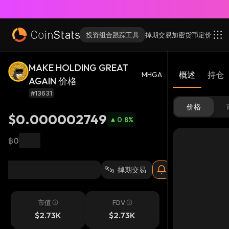
投资组合跟踪工具
掉期交易
加密货币
定价
MAKE HOLDING GREAT
概述
持仓
MHGA
AGAIN 价格
#13631
价格
$0.000002749
0.8
%
฿0
掉期交易
市值
FDV
$2.73K
$2.73K