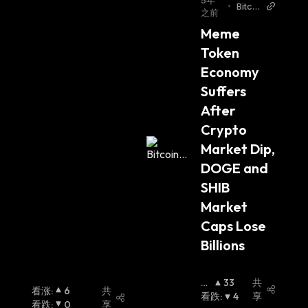
5年
•
Bitcoi
之前
n.co
Meme 
m
Token 
Economy 
Suffers 
After 
Crypto 
Market Dip, 
DOGE and 
SHIB 
Market 
Caps Lose 
Billions
看
33
共
看涨
:
6
共
涨
看跌
:
:
4
享
看跌
:
0
享