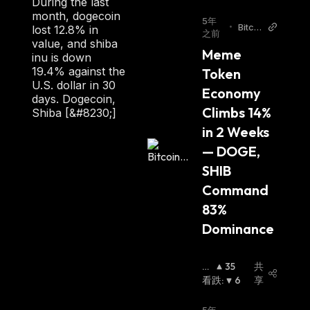
During the last
month, dogecoin
5年
•
Bitcoi
lost 12.8% in
之前
n.co
value, and shiba
Meme 
m
inu is down
19.4% against the
Token 
U.S. dollar in 30
Economy 
days. Dogecoin,
Climbs 14% 
Shiba [&#8230;]
in 2 Weeks 
— DOGE, 
SHIB 
Command 
83% 
Dominance
看
35
共
涨
看跌
:
:
6
享