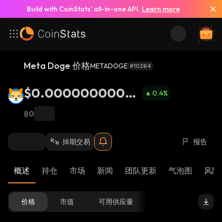
Build with CoinStats’ all-in-one API.
Learn more
Meta Doge 价格
METADOGE
#10264
$0.00000000001
0.4
%
53
฿0
掉期交易
报告
概述
持仓
市场
新闻
团队更新
气泡图
风险 
价格
市值
可用供应量