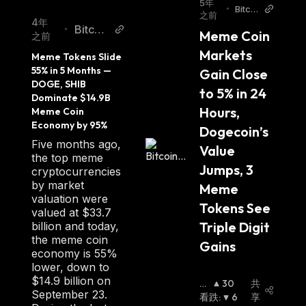
5年
•
Bitcoi
之前
n.co
4年
Bitcoi
•
Meme Coin 
m
之前
n.com
Markets 
Meme Tokens Slide 
55% in 5 Months — 
Gain Close 
DOGE, SHIB 
to 5% in 24 
Dominate $14.9B 
Hours, 
Meme Coin 
Economy by 95%
Dogecoin’s 
Five months ago,
Value 
the top meme
Jumps, 3 
cryptocurrencies
by market
Meme 
valuation were
Tokens See 
valued at $33.7
Triple Digit 
billion and today,
the meme coin
Gains
economy is 55%
lower, down to
$14.9 billion on
看
30
共
September 23.
涨
看跌
:
:
6
享