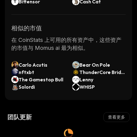
Bittensor
Cash Cat
相似的市值
在 CoinStats 上可用的所有资产中，这些资产
的市值与 Momus ai 最为相似。
Carlo Acutis
Bear On Pole
nftxbt
ThunderCore Bridg
The Gamestop Bull
ed TT-WBNB (Thun
Lenny
Solordi
derCore)
WHISP
团队更新
查看更多