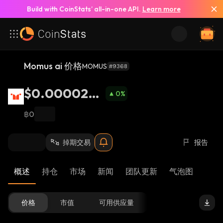
Build with CoinStats’ all-in-one API.
Learn more
Momus ai 价格
MOMUS
#9368
$0.0000278
0
%
4
฿0
掉期交易
报告
概述
持仓
市场
新闻
团队更新
气泡图
价格
市值
可用供应量