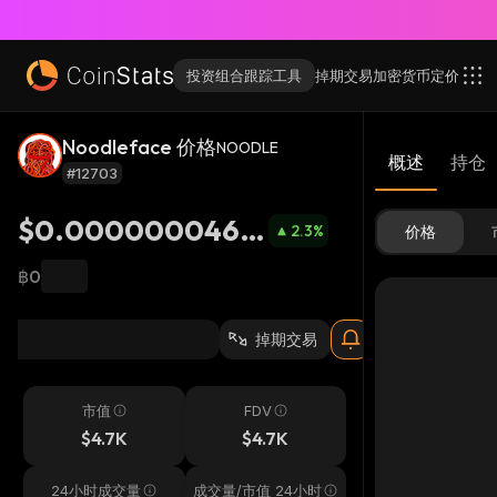
投资组合跟踪工具
掉期交易
加密货币
定价
Noodleface 价格
NOODLE
概述
持仓
#12703
$0.0000000469
2.3
%
价格
9
฿0
掉期交易
市值
FDV
$4.7K
$4.7K
24小时成交量
成交量/市值 24小时