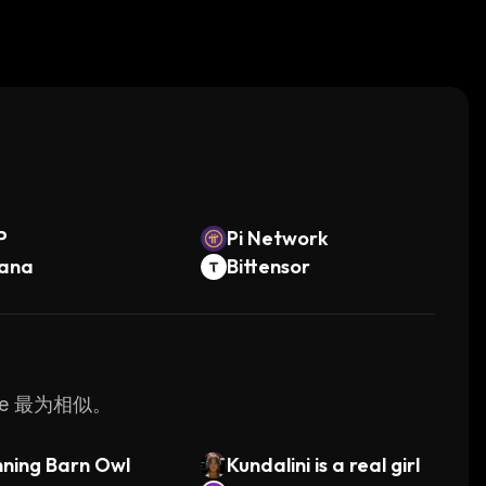
。
P
Pi Network
lana
Bittensor
ce 最为相似。
ning Barn Owl
Kundalini is a real girl