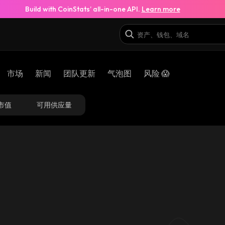
Build with CoinStats’ all-in-one API.
Learn more
市场
新闻
团队更新
气泡图
风险 😱
市值
可用供应量