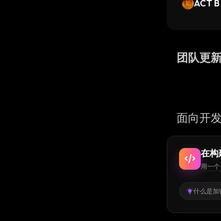
ACT B 
hecy
团队更
面向开发
在构
用一个 
什么是加密