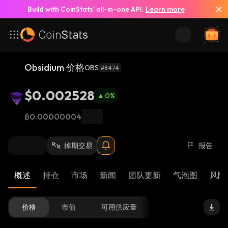
Build with CoinStats’ all-in-one API.
Learn more
Obsidium 价格
OBS
#8474
$0.002528
0
%
฿0.00000004
掉期交易
报告
概述
持仓
市场
新闻
团队更新
气泡图
风险 
价格
市值
可用供应量