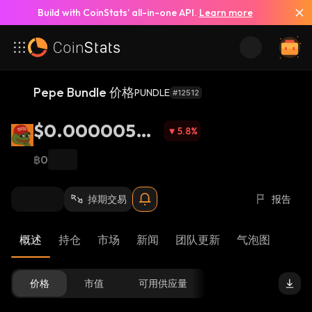
Build with CoinStats’ all-in-one API.
Learn more
Pepe Bundle 价格
PUNDLE
#12512
$0.00000504
5.8
%
5
฿0
掉期交易
报告
概述
持仓
市场
新闻
团队更新
气泡图
价格
市值
可用供应量