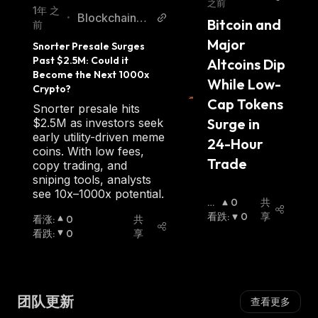
之前
ypto
1年 之
BlockchainRe
•
Bitcoin and 
前
porter
Major 
Snorter Presale Surges 
Past $2.5M: Could it 
Altcoins Dip 
Become the Next 1000x 
While Low-
Crypto?
Cap Tokens 
Snorter presale hits
Surge in 
$2.5M as investors seek
early utility-driven meme
24-Hour 
coins. With low fees,
Trade
copy trading, and
sniping tools, analysts
see 10x–1000x potential.
看
0
共
涨
看跌
:
:
0
享
看涨
:
0
共
看跌
:
0
享
团队更新
查看更多