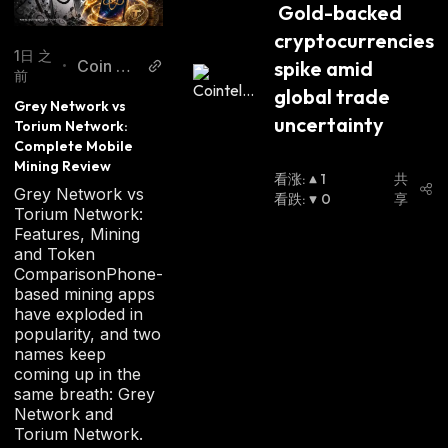
 Gold-backed 
cryptocurrencies 
1日 之
Coin Ga
spike amid 
•
前
bbar
global trade 
Grey Network vs 
uncertainty 
Torium Network: 
Complete Mobile 
Mining Review
看涨
:
1
共
Grey Network vs
看跌
:
0
享
Torium Network:
Features, Mining
and Token
ComparisonPhone-
based mining apps
have exploded in
popularity, and two
names keep
coming up in the
same breath: Grey
Network and
Torium Network.