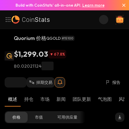
Build with CoinStats’ all-in-one API.
Learn more
Quorium 价格
QGOLD
#15100
$1,299.03
67.8
%
฿0.02021124
掉期交易
报告
概述
持仓
市场
新闻
团队更新
气泡图
风险 
价格
市值
可用供应量