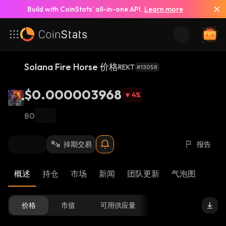
Build with CoinStats’ all-in-one API.
Learn more
Solana Fire Horse 价格
REKT
#13058
$0.000003968
4
%
฿0
掉期交易
报告
概述
持仓
市场
新闻
团队更新
气泡图
价格
市值
可用供应量