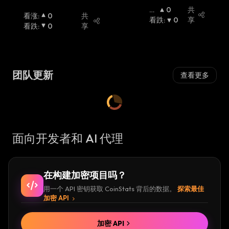
看
0
共
看涨
:
0
共
涨
看跌
:
:
0
享
看跌
:
0
享
团队更新
查看更多
面向开发者和 AI 代理
在构建加密项目吗？
用一个 API 密钥获取 CoinStats 背后的数据。
探索最佳
加密 API
加密 API