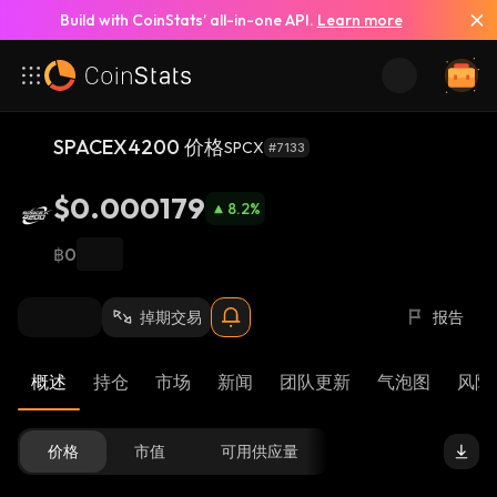
Build with CoinStats’ all-in-one API.
Learn more
SPACEX4200 价格
SPCX
#7133
$0.000179
8.2
%
฿0
掉期交易
报告
概述
持仓
市场
新闻
团队更新
气泡图
风险 
价格
市值
可用供应量