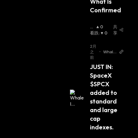
What Is 
Confirmed
看
0
共
涨
看跌
:
:
0
享
2月
之
•
Whale
前
Insider
Twitter
JUST IN: 
SpaceX 
$SPCX 
added to 
standard 
and large 
cap 
indexes.