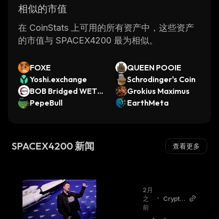
相似的市值
在 CoinStats 上可用的所有资产中，这些资产
的市值与 SPACEX4200 最为相似。
FOXE
QUEEN POOIE
Yoshi.exchange
Schrodinger's Coin
BOB Bridged WETH
Grokius Maximus
(BOB Network)
PepeBull
EarthMeta
SPACEX4200 新闻
查看更多
2月
之
•
Crypto
前
Breaki
ng Ne