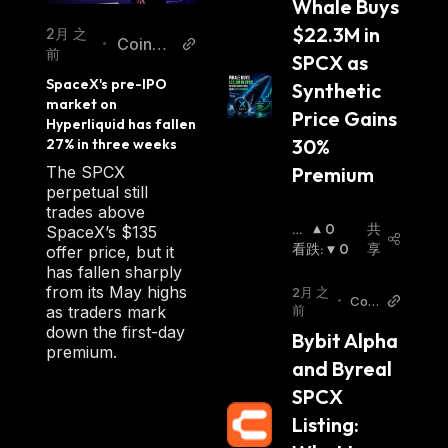
Whale Buys 
ws
$22.3M in 
2月 之
CoinDe
•
前
SPCX as 
sk
SpaceX's pre-IPO 
Synthetic 
market on 
Price Gains 
Hyperliquid has fallen 
30% 
27% in three weeks
Premium
The SPCX
perpetual still
trades above
看
0
共
SpaceX’s $135
涨
看跌
:
:
0
享
offer price, but it
has fallen sharply
from its May highs
2月 之
•
Coin
前
as traders mark
Cu
down the first-day
Bybit Alpha 
premium.
and Byreal 
SPCX 
Listing: 