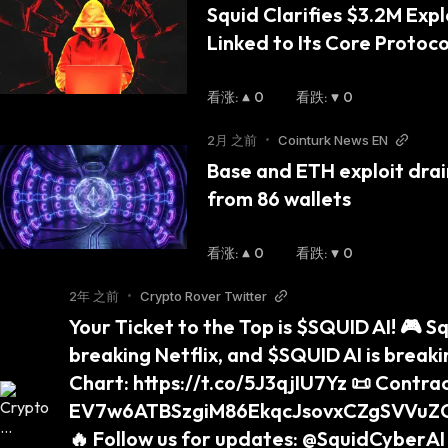
Squid Clarifies $3.2M Expl
Linked to Its Core Protoc
看涨
:
0
看跌
:
0
2月 之前
•
Cointurk News EN
Base and ETH exploit drain
from 86 wallets
看涨
:
0
看跌
:
0
2年 之前
•
Crypto Rover Twitter
Your Ticket to the Top is $SQUID AI! 🎮 Sq
breaking Netflix, and $SQUID AI is breakin
Chart: https://t.co/5J3qjIU7Yz 📜 Contract
EV7w6ATBSzgiM86EkqcJsovxCZgSVVuZ
🔥 Follow us for updates: @SquidCyberAI P