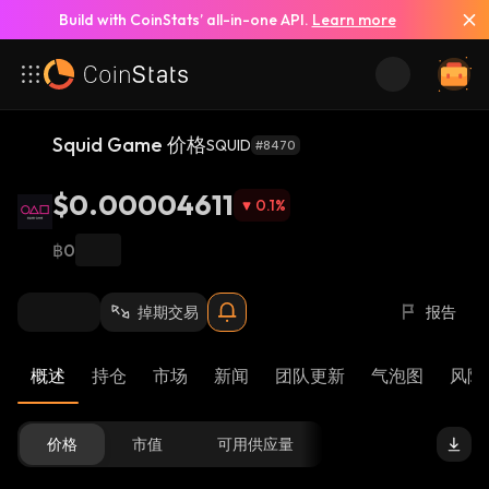
Build with CoinStats’ all-in-one API.
Learn more
Squid Game 价格
SQUID
#8470
$0.00004611
0.1
%
฿0
掉期交易
报告
概述
持仓
市场
新闻
团队更新
气泡图
风险 
价格
市值
可用供应量