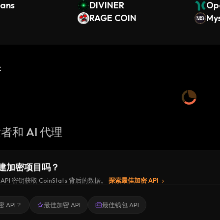
Fans
DIVINER
Op
RAGE COIN
es 
My
toc
新
者和 AI 代理
建加密项目吗？
API 密钥获取 CoinStats 背后的数据。
探索最佳加密 API
 API？
最佳加密 API
最佳钱包 API