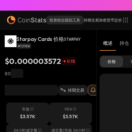
投资组合跟踪工具
掉期交易
加密货币
定价
Starpay Cards 价格
STARPAY
概述
持仓
#13169
$0.000003572
0.1
%
价格
฿0
掉期交易
市值
FDV
$3.57K
$3.57K
24小时成交量
成交量/市值 24小时