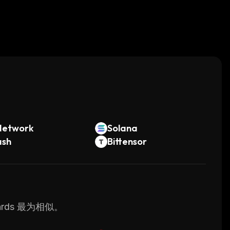
。
Network
Solana
ash
Bittensor
ards 最为相似。