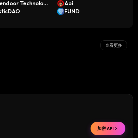
endoor Technologi
Abi
(Dinari Tokenized S
sticDAO
FUND
k)
查看更多
加密 API