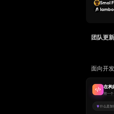
Smol 
lambo
团队更
面向开发
在构
用一个 
什么是加密