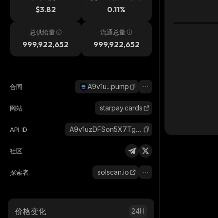
$3.82
0.11%
总供给量
流通总量
999,922,652
999,922,652
A9v1u...pump
合同
starpay.cards
网站
A9v1uzDFSon5X7TgGYqd2HFpcioJntkFfpozzLCdpump_solana
API ID
社区
solscan.io
探索者
价格变化
24H