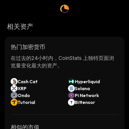
pay for fees on the network.
The Traxx platform was designed with
security in mind. It uses advanced encryption
相关资产
technology to ensure that user funds are safe
and secure from malicious actors.
Additionally, it utilizes smart contracts which
热门加密货币
allow users to create agreements between
themselves without any third party
在过去的24小时内，CoinStats 上独特页面浏
involvement. This makes transactions faster
览量变化最大的资产。
and more efficient.
Traxx also has a strong focus on usability. Its
Cash Cat
Hyperliquid
user interface is intuitive and easy to use even
XRP
Solana
for those who are new to cryptocurrencies.
Ondo
Pi Network
The platform also provides educational
Tutorial
Bittensor
resources such as tutorials and guides so that
users can learn how to use the system
effectively.
相似的市值