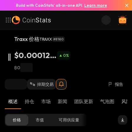
Build with CoinStats’ all-in-one API.
Learn more
Traxx 价格
TRAXX
#8160
$0.000123
0
%
2
฿0
掉期交易
报告
概述
持仓
市场
新闻
团队更新
气泡图
风险 
价格
市值
可用供应量