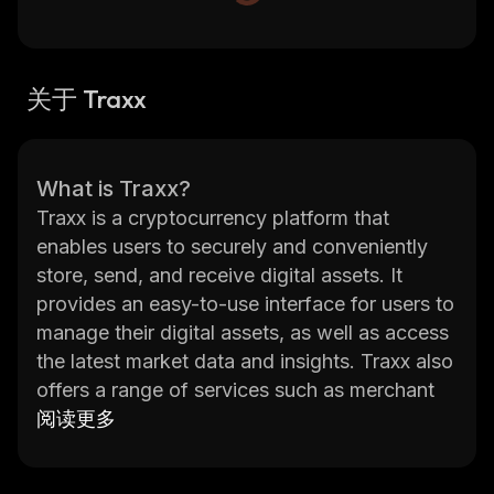
关于 Traxx
What is Traxx?
Traxx is a cryptocurrency platform that
enables users to securely and conveniently
store, send, and receive digital assets. It
provides an easy-to-use interface for users to
manage their digital assets, as well as access
the latest market data and insights. Traxx also
offers a range of services such as merchant
solutions, asset management, and trading
阅读更多
tools. The platform is powered by its native
token called TRAXX which can be used to