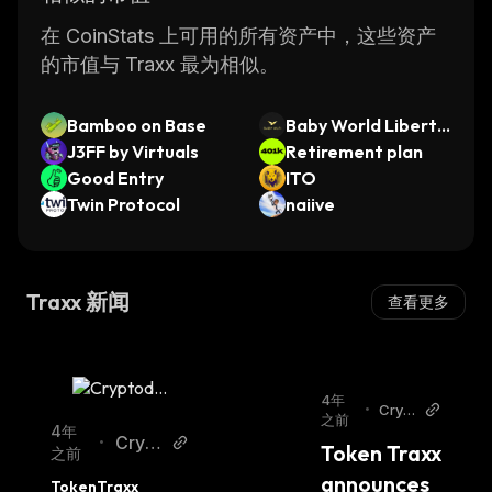
Overall, Traxx is a reliable cryptocurrency
platform that offers great features for both
在 CoinStats 上可用的所有资产中，这些资产
beginners and experienced traders alike. With
的市值与 Traxx 最为相似。
its advanced security measures, intuitive user
interface, and wide range of services, it’s no
Bamboo on Base
Baby World Liberty
wonder why many people have chosen Traxx
J3FF by Virtuals
Financial
Retirement plan
as their go-to crypto platform.
Good Entry
ITO
Twin Protocol
naiive
Traxx 新闻
查看更多
4年
•
Crypt
之前
odail
4年
Crypt
•
Token Traxx 
y
之前
odail
announces 
TokenTraxx 