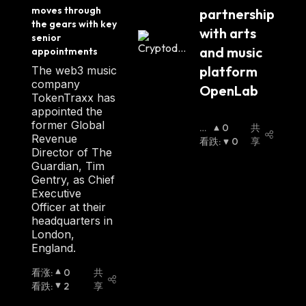
y
moves through 
partnership 
the gears with key 
with arts 
senior 
and music 
appointments
platform 
The web3 music
company
OpenLab
TokenTraxx has
appointed the
former Global
看
0
共
Revenue
涨
看跌
:
:
0
享
Director of The
Guardian, Tim
Gentry, as Chief
Executive
Officer at their
headquarters in
London,
England.
看涨
:
0
共
看跌
:
2
享