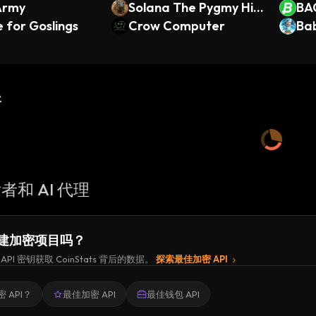
Army
Solana The Pygmy Hip
BA
e for Goslings
po
Crow Computer
Ba
新
者和 AI 代理
建加密项目吗？
API 密钥获取 CoinStats 背后的数据。
探索最佳加密 API
 API？
最佳加密 API
最佳钱包 API