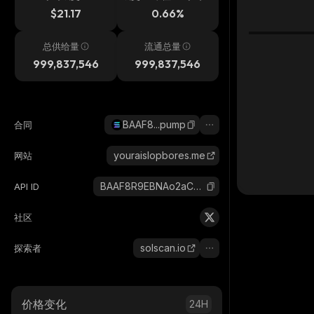
$21.17
0.66%
总供给量
流通总量
999,837,546
999,837,546
BAAF8...pump
合同
youraislopbores.me
网站
BAAF8R9EBNAo2aCPQzYiP6hEx3TXKiNads2MrdDjpump_solana
API ID
社区
solscan.io
探索者
价格变化
24H