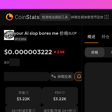
投资组合跟踪工具
掉期交易
加密货币
定价
your AI slop bores me 价格
SLOP
概述
持仓
#13366
$0.000003222
2.4
%
价格
฿0
掉期交易
市值
FDV
$3.22K
$3.22K
24小时成交量
成交量/市值 24小时