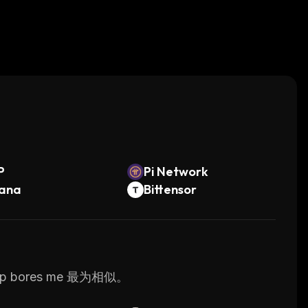
。
P
Pi Network
lana
Bittensor
p bores me 最为相似。