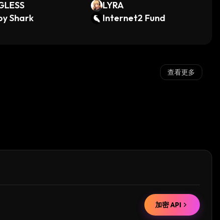
GLESS
LYRA
by Shark
Internet2 Fund
查看更多
加密 API