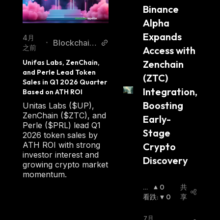
Binance 
ld
Alpha 
Expands 
4月
Blockchain
•
之前
Access with 
Reporter
Zenchain 
Unifas Labs, ZenChain, 
and Perle Lead Token 
(ZTC) 
Sales in Q1 2026 Quarter 
Integration, 
Based on ATH ROI
Boosting 
Unitas Labs ($UP),
ZenChain ($ZTC), and
Early-
Perle ($PRL) lead Q1
Stage 
2026 token sales by
ATH ROI with strong
Crypto 
investor interest and
Discovery
growing crypto market
momentum.
看
0
共
涨
看跌
:
:
0
享
7月