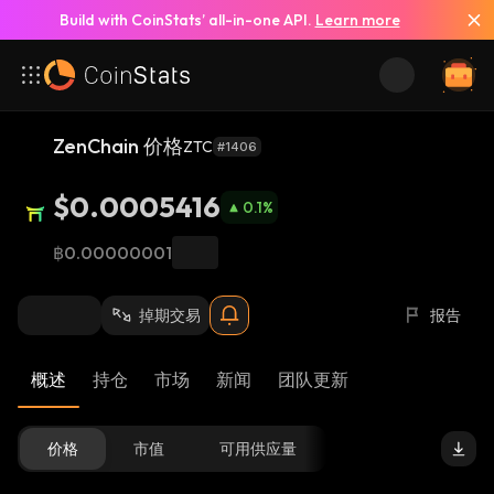
Build with CoinStats’ all-in-one API.
Learn more
ZenChain 价格
ZTC
#1406
$0.0005416
0.1
%
฿0.00000001
掉期交易
报告
概述
持仓
市场
新闻
团队更新
价格
市值
可用供应量