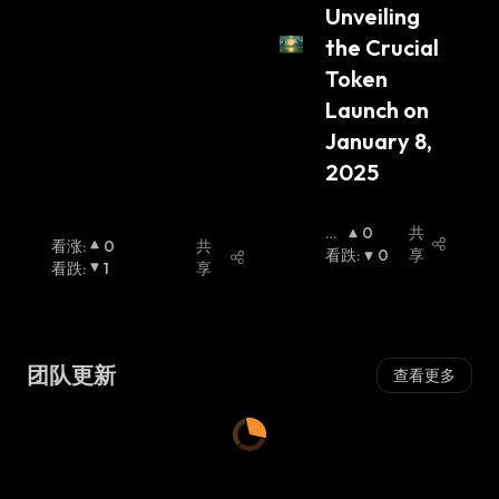
Unveiling 
the Crucial 
Token 
Launch on 
January 8, 
2025
看
0
共
看涨
:
0
共
涨
看跌
:
:
0
享
看跌
:
1
享
团队更新
查看更多