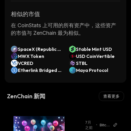
相似的市值
在 CoinStats 上可用的所有资产中，这些资产
的市值与 ZenChain 最为相似。
SpaceX (Republic Pr
Stable Mint USD
e-IPO)
MWX Token
USD CoinVertible
VCRED
STBL
Etherlink Bridged U
Maya Protocol
SDC (Etherlink)
ZenChain 新闻
查看更多
7月
•
Bitcoi
之前
n Wor