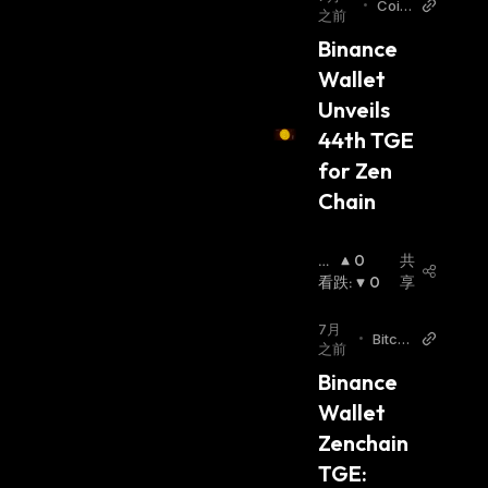
•
Coin
之前
Pedi
Binance 
a
Wallet 
Unveils 
44th TGE 
for Zen 
Chain
看
0
共
涨
看跌
:
:
0
享
7月
•
Bitcoi
之前
n Wor
Binance 
ld
Wallet 
Zenchain 
TGE: 