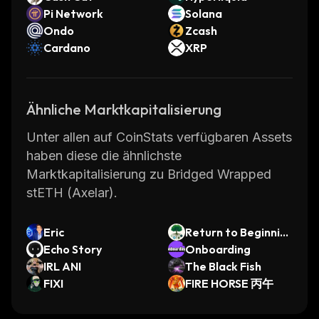
Pi Network
Solana
Ondo
Zcash
Cardano
XRP
Ähnliche Marktkapitalisierung
Unter allen auf CoinStats verfügbaren Assets
haben diese die ähnlichste
Marktkapitalisierung zu Bridged Wrapped
stETH (Axelar).
Eric
Return to Beginnin
Echo Story
gs
Onboarding
IRL ANI
The Black Fish
FIXI
FIRE HORSE 丙午