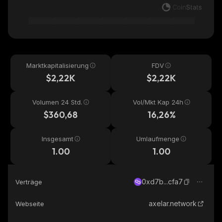
Marktkapitalisierung
FDV
$2,22K
$2,22K
Volumen 24 Std.
Vol/Mkt Kap 24h
$360,68
16,26%
Insgesamt
Umlaufmenge
1.00
1.00
0xd7b...cfa7
Verträge
axelar.network
Webseite