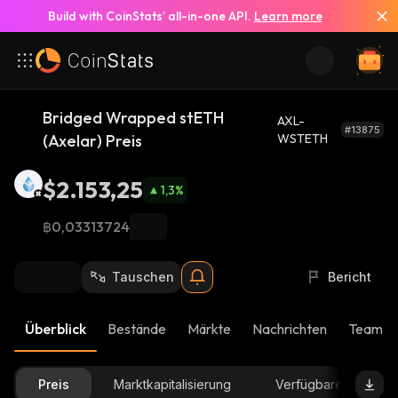
Build with CoinStats’ all-in-one API.
Learn more
Bridged Wrapped stETH
AXL-
#13875
(Axelar) Preis
WSTETH
$2.153,25
1,3
%
฿0,03313724
Tauschen
Bericht
Überblick
Bestände
Märkte
Nachrichten
Team-U
Preis
Marktkapitalisierung
Verfügbare Menge