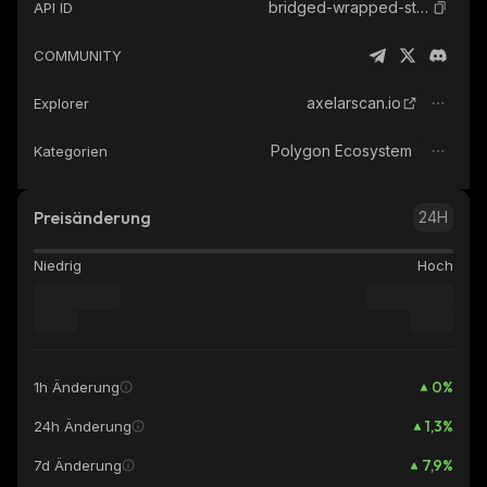
bridged-wrapped-steth-axelar
API ID
COMMUNITY
axelarscan.io
Explorer
Polygon Ecosystem
Kategorien
Preisänderung
24H
Niedrig
Hoch
0
%
1h Änderung
1,3
%
24h Änderung
7,9
%
7d Änderung