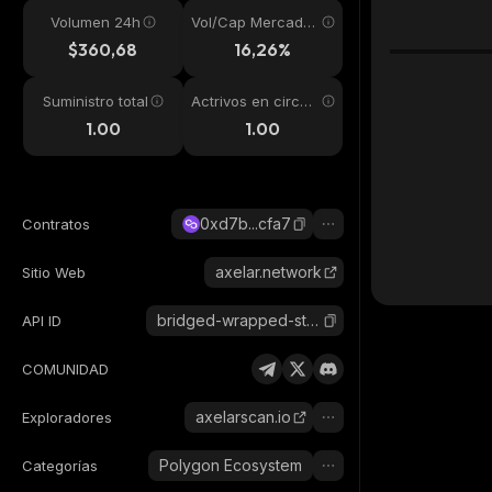
Volumen 24h
Vol/Cap Mercado
24h
$360,68
16,26%
Suministro total
Actrivos en circul
ación
1.00
1.00
0xd7b...cfa7
Contratos
axelar.network
Sitio Web
bridged-wrapped-steth-axelar
API ID
COMUNIDAD
axelarscan.io
Exploradores
Polygon Ecosystem
Categorías