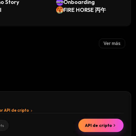
o Story
Onboarding
I
FIRE HORSE 丙午
Ver más
r API de cripto
API de cripto
ets