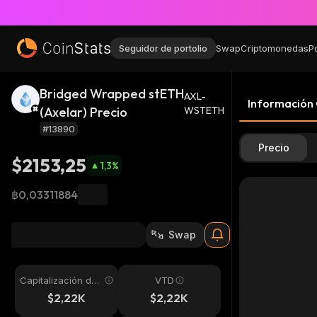
Seguidor de portolio
Swap
Criptomonedas
P
Bridged Wrapped stETH
AXL-
Información
(Axelar) Precio
WSTETH
#13890
Precio
$2153,25
1,3
%
฿0,03311884
Swap
Capitalización de
VTD
mercado
$2,22K
$2,22K