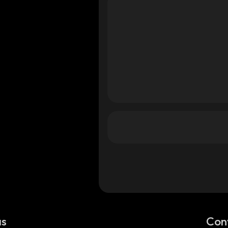
as
Con