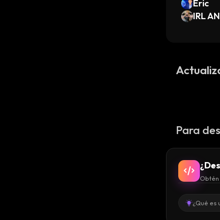
Eric
IRL AN
Actualiz
Para des
¿Des
Obtén 
¿Qué es 