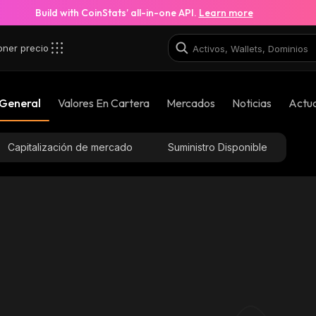
Build with CoinStats’ all-in-one API.
Learn more
oner precio
 General
Valores En Cartera
Mercados
Noticias
Actua
Capitalización de mercado
Suministro Disponible