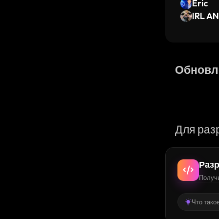
Eric
IRL AN
Обновл
Для раз
Разр
Получи
Что тако