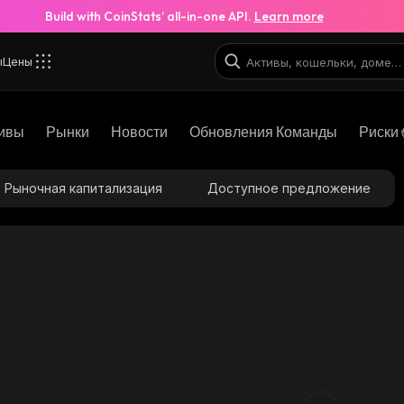
Build with CoinStats’ all-in-one API.
Learn more
ы
Цены
ивы
Рынки
Новости
Обновления Команды
Риски 
Рыночная капитализация
Доступное предложение