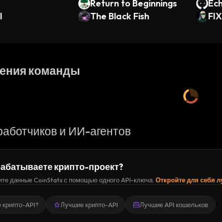
Return to Beginnings
Ech
I
The Black Fish
FIX
ения команды
работчиков и ИИ-агентов
абатываете крипто-проект?
те данные CoinStats с помощью одного API-ключа.
Откройте для себя 
е крипто-API?
Лучшие крипто-API
Лучшие API кошельков