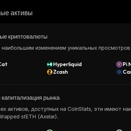
ые активы
ые криптовалюты
 наибольшим изменением уникальных просмотров ст
Cat
Hyperliquid
Pi 
Zcash
Ca
 капитализация рынка
ех активов, доступных на CoinStats, эти имеют н
Wrapped stETH (Axelar).