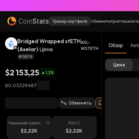
Трекер портфеля
Обменять
Криптовалют
Bridged Wrapped stETH
AXL-
Обзор
Акт
(Axelar) Цена
WSTETH
#13876
Цена
$2 153,25
1,3
%
฿0,03329487
Обменять
Рыночная капитал
FDV
изация
$2,22K
$2,22K