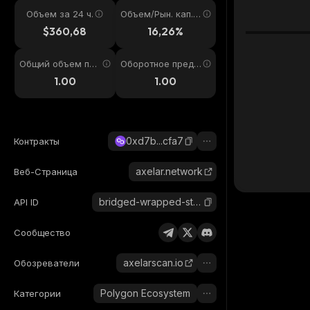
Объем за 24 ч.
Объем/Рын. кап. 2
4ч
$360,68
16,26%
Общий объем пре
Оборотное предл
дложения
ожение
1.00
1.00
0xd7b...cfa7
Контракты
axelar.network
Веб-Страница
bridged-wrapped-steth-axelar
API ID
Сообщество
axelarscan.io
Обозреватели
Polygon Ecosystem
Категории