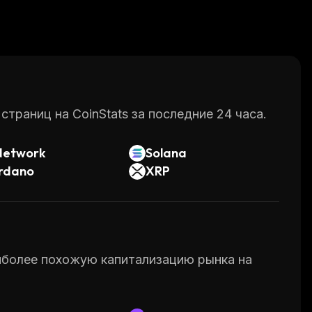
раниц на CoinStats за последние 24 часа.
Network
Solana
rdano
XRP
аиболее похожую капитализацию рынка на