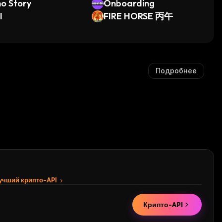
o Story
Onboarding
I
FIRE HORSE 丙午
Подробнее
лучший крипто-API
Крипто-API