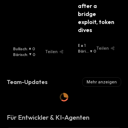
after a 
bridge 
exploit, token 
dives
B
1
Teilen
Bullisch
:
0
U
Bäris
0
Teilen
Bärisch
:
0
Ll
Ch
:
I
S
C
H
Team-Updates
Mehr anzeigen
:
Für Entwickler & KI-Agenten