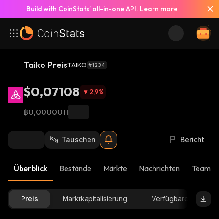
Build with CoinStats’ all-in-one API.
Learn more
Taiko Preis
TAIKO
#1234
$0,07108
2,9
%
฿0,0000011
Tauschen
Bericht
Überblick
Bestände
Märkte
Nachrichten
Team-U
Preis
Marktkapitalisierung
Verfügbare Menge