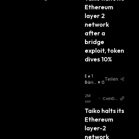
H
Ethereum 
:
layer 2 
network 
after a 
bridge 
exploit, token 
dives 10%
B
1
Teilen
U
Bäris
0
Ll
Ch
:
I
2M
•
CoinDe
S
vor
sk
C
Taiko halts its 
H
Ethereum 
:
layer-2 
network 