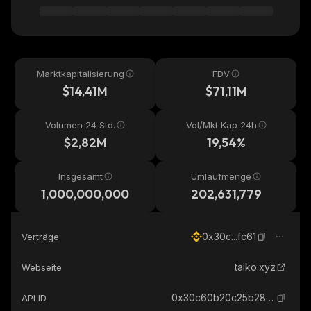
Marktkapitalisierung
FDV
$14,41M
$71,11M
Volumen 24 Std.
Vol/Mkt Kap 24h
$2,82M
19,54%
Insgesamt
Umlaufmenge
1,000,000,000
202,631,779
0x30c...fc61
Verträge
taiko.xyz
Webseite
0x30c60b20c25b2810ca524810467a0c342294fc61_binance_smart
API ID