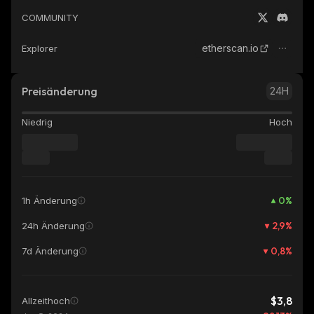
COMMUNITY
etherscan.io
Explorer
Preisänderung
24H
Niedrig
Hoch
0
%
1h Änderung
2,9
%
24h Änderung
0,8
%
7d Änderung
$3,8
Allzeithoch