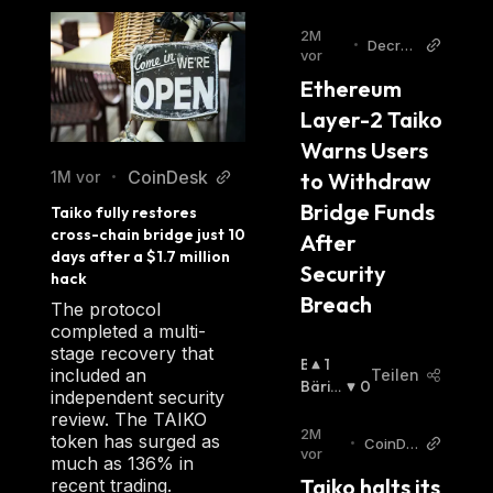
2M
•
Decryp
vor
t
Ethereum 
Layer-2 Taiko 
Warns Users 
CoinDesk
1M vor
to Withdraw 
•
Bridge Funds 
Taiko fully restores 
cross-chain bridge just 10 
After 
days after a $1.7 million 
Security 
hack
Breach
The protocol
completed a multi-
stage recovery that
B
1
included an
Teilen
U
Bäris
0
independent security
Ll
Ch
:
review. The TAIKO
I
2M
token has surged as
•
CoinDe
S
vor
much as 136% in
sk
C
Taiko halts its 
recent trading.