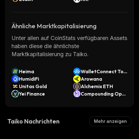
Ähnliche Marktkapitalisierung
Unter allen auf CoinStats verfügbaren Assets
haben diese die ähnlichste
Marktkapitalisierung zu Taiko.
Heima
WalletConnect Tok
HumidiFi
en
Arowana
Unitas Gold
Alchemix ETH
Yei Finance
Compounding Ope
nDollar
Taiko Nachrichten
Mehr anzeigen