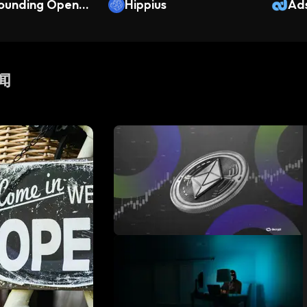
unding OpenD
Hippius
Ad
新闻