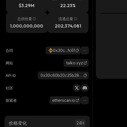
$3.29M
22.23%
总供给量
流通总量
1,000,000,000
202,374,081
0x30c...fc61
合同
taiko.xyz
网站
0x30c60b20c25b2810ca524810467a0c342294fc61_binance_smart
API ID
社区
etherscan.io
探索者
价格变化
24H