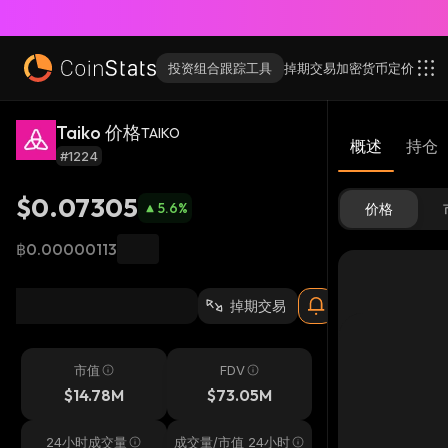
投资组合跟踪工具
掉期交易
加密货币
定价
Taiko 价格
TAIKO
概述
持仓
#1224
$0.07305
5.6
%
价格
฿0.00000113
掉期交易
市值
FDV
$14.78M
$73.05M
24小时成交量
成交量/市值 24小时