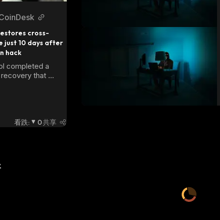
CoinDesk
restores cross-
 just 10 days after 
on hack
l completed a 
 recovery that 
 independent 
view. The TAIKO 
urged as much as 
ent trading.
看跌
:
0
共享
新