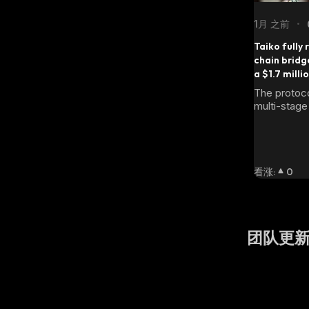
1月 之前
•
Taiko fully 
chain bridge
a $1.7 milli
The protoco
multi-stage
included an
security re
token has s
136% in rec
看涨
:
0
团队更