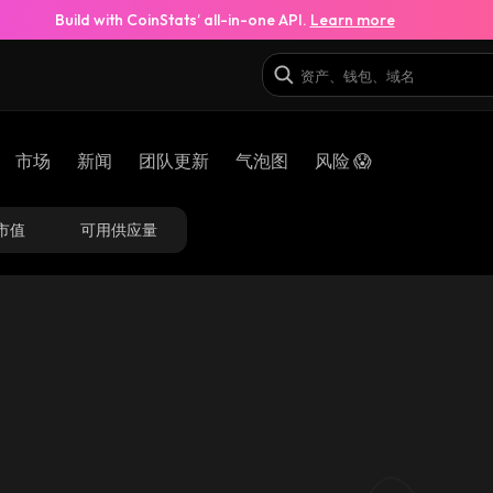
Build with CoinStats’ all-in-one API.
Learn more
市场
新闻
团队更新
气泡图
风险 😱
市值
可用供应量