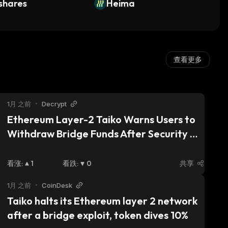
shares
Heima
查看更多
1月 之前
•
Decrypt
Ethereum Layer-2 Taiko Warns Users to 
Withdraw Bridge Funds After Security 
Breach
看涨
:
1
看跌
:
0
共享
1月 之前
•
CoinDesk
Taiko halts its Ethereum layer 2 network 
after a bridge exploit, token dives 10%