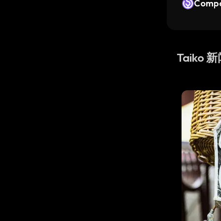
Compo
ollar
Taiko 