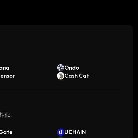
。
lana
Ondo
tensor
Cash Cat
为相似。
Gate
UCHAIN