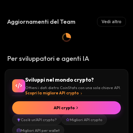
L
Lz
Z
Is
I
T
S
Aggiornamenti del Team
Vedi altro
A
T
:
A
:
Per sviluppatori e agenti IA
Sviluppi nel mondo crypto?
Ottieni i dati dietro CoinStats con una sola chiave API.
Scopri la migliore API crypto
API crypto
Cos'è un'API crypto?
Migliori API crypto
Migliori API per wallet