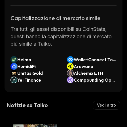
Capitalizzazione di mercato simile
Tra tutti gli asset disponibili su CoinStats,
questi hanno la capitalizzazione di mercato
più simile a Taiko.
Heima
WalletConnect Tok
HumidiFi
en
Arowana
Unitas Gold
Alchemix ETH
Yei Finance
Compounding Ope
nDollar
Notizie su Taiko
Vedi altro