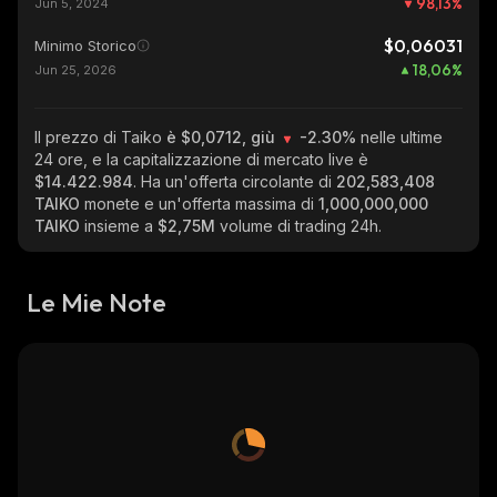
98,13
%
Jun 5, 2024
$0,06031
Minimo Storico
18,06
%
Jun 25, 2026
Il prezzo di Taiko
è $0,0712, giù
-2.30%
nelle ultime
24 ore, e la capitalizzazione di mercato live è
$14.422.984
. Ha un'offerta circolante di
202,583,408
TAIKO
monete e un'offerta massima di
1,000,000,000
TAIKO
insieme a
$2,75M
volume di trading 24h.
Le Mie Note