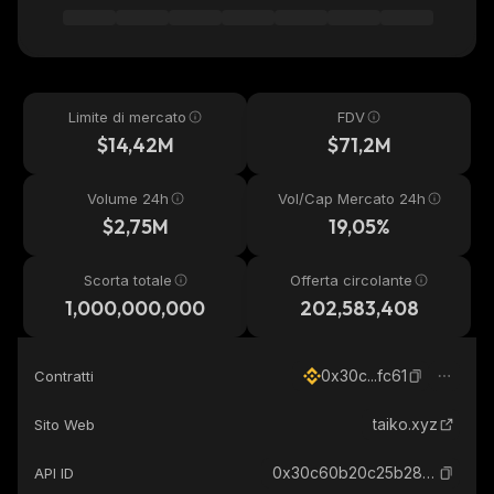
Limite di mercato
FDV
$14,42M
$71,2M
Volume 24h
Vol/Cap Mercato 24h
$2,75M
19,05%
Scorta totale
Offerta circolante
1,000,000,000
202,583,408
0x30c...fc61
Contratti
taiko.xyz
Sito Web
0x30c60b20c25b2810ca524810467a0c342294fc61_binance_smart
API ID