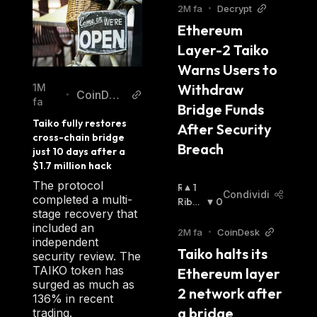
2M fa
•
Decrypt
Ethereum 
Layer-2 Taiko 
Warns Users to 
Withdraw 
1M
CoinDes
•
fa
Bridge Funds 
k
Taiko fully restores 
After Security 
cross-chain bridge 
Breach
just 10 days after a 
$1.7 million hack
The protocol
R
1
Condividi
completed a multi-
I
Ribas
0
stage recovery that
A
Sista
:
included an
L
2M fa
•
CoinDesk
independent
Z
Taiko halts its 
security review. The
I
TAIKO token has
Ethereum layer 
S
surged as much as
T
2 network after 
136% in recent
A
a bridge 
trading.
: