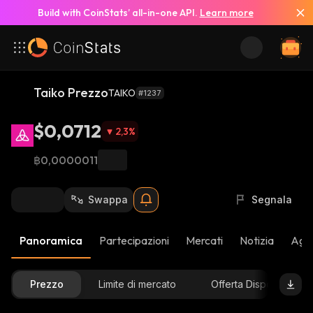
Build with CoinStats’ all-in-one API.
Learn more
Taiko Prezzo
TAIKO
#1237
$0,0712
2,3
%
฿0,0000011
Swappa
Segnala
Panoramica
Partecipazioni
Mercati
Notizia
Aggi
Prezzo
Limite di mercato
Offerta Disponibile