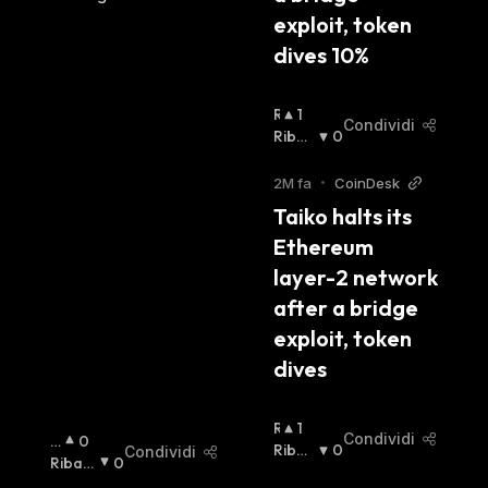
exploit, token 
dives 10%
R
1
Condividi
I
Ribas
0
A
Sista
:
L
2M fa
•
CoinDesk
Z
Taiko halts its 
I
Ethereum 
S
T
layer-2 network 
A
after a bridge 
:
exploit, token 
dives
R
1
Condividi
R
0
I
Ribas
0
Condividi
I
Ribas
0
A
Sista
:
A
Sista
: