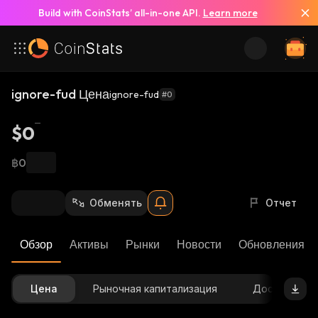
Build with CoinStats’ all-in-one API.
Learn more
ignore-fud Цена
ignore-fud
#0
$0
฿0
Обменять
Отчет
Обзор
Активы
Рынки
Новости
Обновления К
Цена
Рыночная капитализация
Доступное 