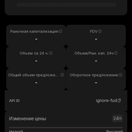
Рыночная капитализация
FDV
-
-
Объем за 24 ч.
Объем/Рын. кап. 24ч
-
-
Общий объем предложени
Оборотное предложение
я
-
-
ignore-fud
API ID
Изменение цены
24H
Низкий
Высокий