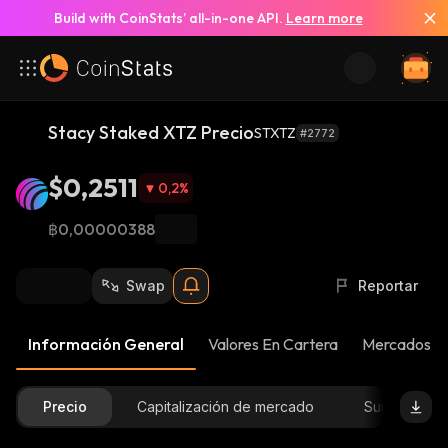
Build with CoinStats’ all-in-one API.
Learn more
Stacy Staked XTZ Precio
STXTZ
#2772
$0,2511
0,2
%
฿0,00000388
Swap
Reportar
Información General
Valores En Cartera
Mercados
Precio
Capitalización de mercado
Suministro D