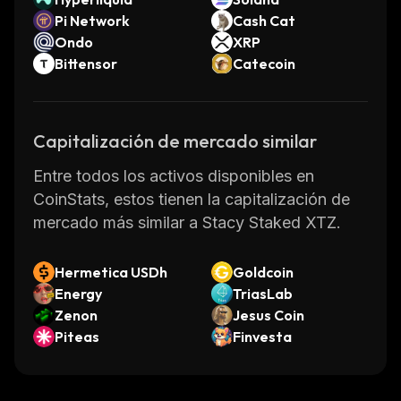
Pi Network
Cash Cat
Ondo
XRP
Bittensor
Catecoin
Capitalización de mercado similar
Entre todos los activos disponibles en
CoinStats, estos tienen la capitalización de
mercado más similar a Stacy Staked XTZ.
Hermetica USDh
Goldcoin
Energy
TriasLab
Zenon
Jesus Coin
Piteas
Finvesta