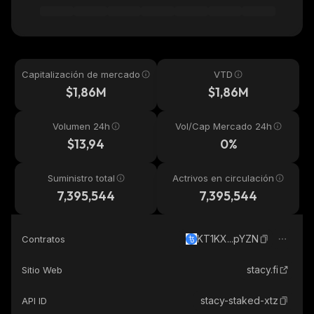
Capitalización de mercado
VTD
$1,86M
$1,86M
Volumen 24h
Vol/Cap Mercado 24h
$13,94
0%
Suministro total
Actrivos en circulación
7,395,544
7,395,544
KT1KX...pYZN
Contratos
stacy.fi
Sitio Web
stacy-staked-xtz
API ID