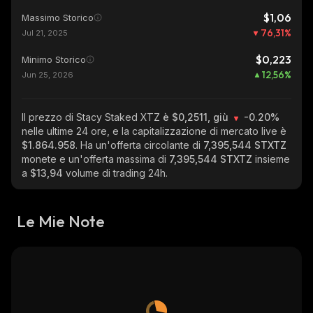
$1,06
Massimo Storico
76,31
%
Jul 21, 2025
$0,223
Minimo Storico
12,56
%
Jun 25, 2026
Il prezzo di Stacy Staked XTZ
è $0,2511, giù
-0.20%
nelle ultime 24 ore, e la capitalizzazione di mercato live è
$1.864.958
. Ha un'offerta circolante di
7,395,544 STXTZ
monete e un'offerta massima di
7,395,544 STXTZ
insieme
a
$13,94
volume di trading 24h.
Le Mie Note