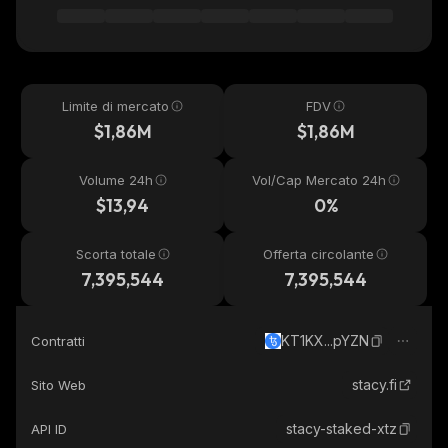
Limite di mercato
FDV
$1,86M
$1,86M
Volume 24h
Vol/Cap Mercato 24h
$13,94
0%
Scorta totale
Offerta circolante
7,395,544
7,395,544
KT1KX...pYZN
Contratti
stacy.fi
Sito Web
stacy-staked-xtz
API ID