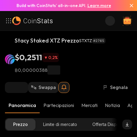
Build with CoinStats’ all-in-one API.
Learn more
Stacy Staked XTZ Prezzo
STXTZ
#2765
$0,2511
0,2
%
฿0,00000388
Swappa
Segnala
Panoramica
Partecipazioni
Mercati
Notizia
Aggi
Prezzo
Limite di mercato
Offerta Disponibile