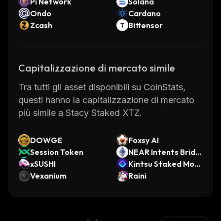
Pi Network
Solana
Ondo
Cardano
Zcash
Bittensor
Capitalizzazione di mercato simile
Tra tutti gli asset disponibili su CoinStats,
questi hanno la capitalizzazione di mercato
più simile a Stacy Staked XTZ.
DOWGE
Foxsy AI
Session Token
NEAR Intents Bridg
xSUSHI
ed ETH
Kintsu Staked Mon
Vexanium
ad
Raini