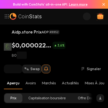
Build with CoinStats’ all-in-one API.
Learn more
Aidp.store Prix
AIDP
#9952
$0,0000229
3,6
%
8
฿0
Swap
Signaler
Aperçu
Avoirs
Marchés
Actualités
Mises À Jour 
Prix
Capitalisation boursière
Offre Disponible