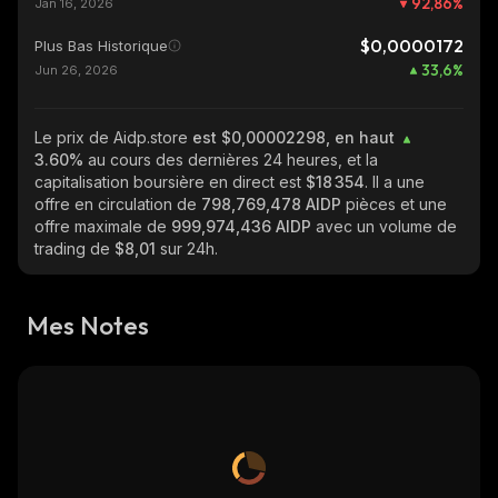
92,86
%
Jan 16, 2026
$0,0000172
Plus Bas Historique
33,6
%
Jun 26, 2026
Le prix de Aidp.store
est $0,00002298, en haut
3.60%
au cours des dernières 24 heures, et la
capitalisation boursière en direct est
$18 354
. Il a une
offre en circulation de
798,769,478 AIDP
pièces et une
offre maximale de
999,974,436 AIDP
avec un volume de
trading de
$8,01
sur 24h.
Mes Notes