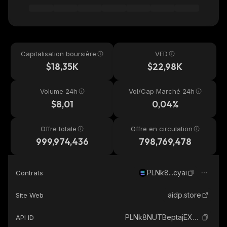
Capitalisation boursière
VED
$18,35K
$22,98K
Volume 24h
Vol/Cap Marché 24h
$8,01
0,04%
Offre totale
Offre en circulation
999,974,436
798,769,478
PLNk8...cyai
Contrats
aidp.store
Site Web
PLNk8NUTBeptajEX9GzZrxsYPJ1psnw62dPnWkGcyai_solana
API ID