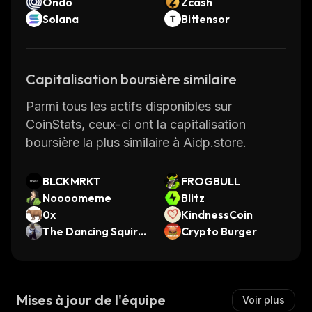
Ondo
Zcash
Solana
Bittensor
Capitalisation boursière similaire
Parmi tous les actifs disponibles sur
CoinStats, ceux-ci ont la capitalisation
boursière la plus similaire à Aidp.store.
BLCKMRKT
FROGBULL
Noooomeme
Blitz
0x
KindnessCoin
The Dancing Squirr
Crypto Burger
el
Mises à jour de l'équipe
Voir plus