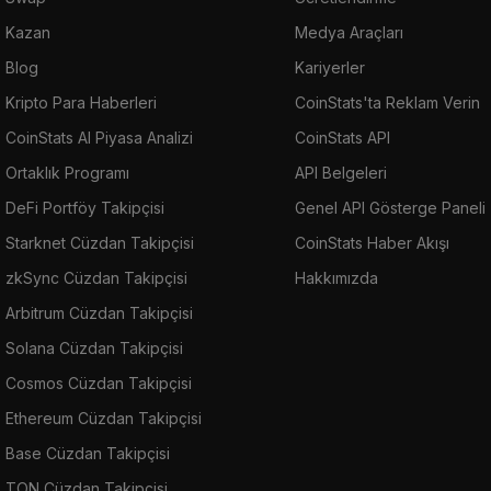
Kazan
Medya Araçları
Blog
Kariyerler
Kripto Para Haberleri
CoinStats'ta Reklam Verin
CoinStats AI Piyasa Analizi
CoinStats API
Ortaklık Programı
API Belgeleri
DeFi Portföy Takipçisi
Genel API Gösterge Paneli
Starknet Cüzdan Takipçisi
CoinStats Haber Akışı
zkSync Cüzdan Takipçisi
Hakkımızda
Arbitrum Cüzdan Takipçisi
Solana Cüzdan Takipçisi
Cosmos Cüzdan Takipçisi
Ethereum Cüzdan Takipçisi
Base Cüzdan Takipçisi
TON Cüzdan Takipçisi