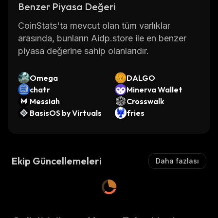
Benzer Piyasa Değeri
CoinStats'ta mevcut olan tüm varlıklar
arasında, bunların Aidp.store ile en benzer
piyasa değerine sahip olanlarıdır.
Omega
DALGO
chatr
Minerva Wallet
Messiah
Crosswalk
BasisOS by Virtuals
fries
Ekip Güncellemeleri
Daha fazlası