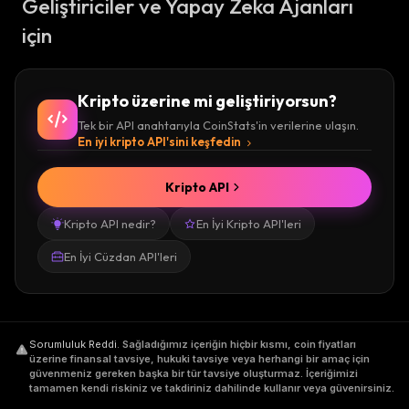
Geliştiriciler ve Yapay Zeka Ajanları
için
Kripto üzerine mi geliştiriyorsun?
Tek bir API anahtarıyla CoinStats'in verilerine ulaşın.
En iyi kripto API'sini keşfedin
Kripto API
Kripto API nedir?
En İyi Kripto API'leri
En İyi Cüzdan API'leri
Sorumluluk Reddi
.
Sağladığımız içeriğin hiçbir kısmı, coin fiyatları
üzerine finansal tavsiye, hukuki tavsiye veya herhangi bir amaç için
güvenmeniz gereken başka bir tür tavsiye oluşturmaz. İçeriğimizi
tamamen kendi riskiniz ve takdiriniz dahilinde kullanır veya güvenirsiniz.