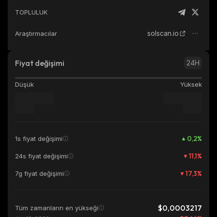
TOPLULUK
solscan.io
Araştırmacılar
Fiyat değişimi
24H
Düşük
Yüksek
0,2
%
1s fiyat değişimi
11,1
%
24s fiyat değişimi
17,3
%
7g fiyat değişimi
$0,0003217
Tüm zamanların en yükseği