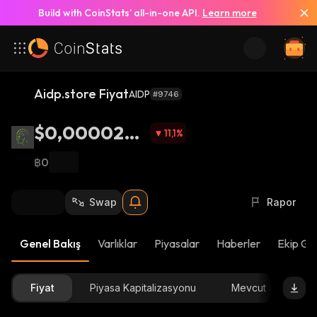
Build with CoinStats’ all-in-one API.
Learn more
Aidp.store Fiyat
AIDP
#9746
$0,0000243
11,1
%
1
฿0
Swap
Rapor
Genel Bakış
Varlıklar
Piyasalar
Haberler
Ekip Gü
Fiyat
Piyasa Kapitalizasyonu
Mevcut arz