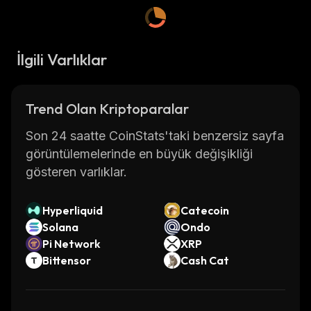
İlgili Varlıklar
Trend Olan Kriptoparalar
Son 24 saatte CoinStats'taki benzersiz sayfa
görüntülemelerinde en büyük değişikliği
gösteren varlıklar.
Hyperliquid
Catecoin
Solana
Ondo
Pi Network
XRP
Bittensor
Cash Cat