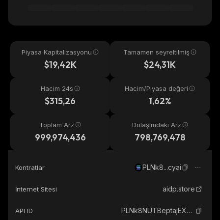
Piyasa Kapitalizasyonu
Tamamen seyreltilmiş
$19,42K
$24,31K
Hacim 24s
Hacim/Piyasa değeri
$315,26
1,62%
Toplam Arz
Dolaşımdaki Arz
999,974,436
798,769,478
PLNk8...cyai
Kontratlar
aidp.store
İnternet Sitesi
PLNk8NUTBeptajEX9GzZrxsYPJ1psnw62dPnWkGcyai_solana
API ID