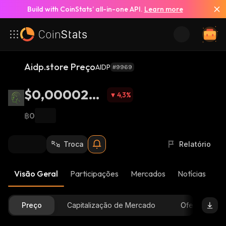
Build with CoinStats’ all-in-one API.
Learn more
Aidp.store Preço
AIDP
#9969
$0,0000221
4,3
%
8
฿0
Troca
Relatório
Visão Geral
Participações
Mercados
Notícias
At
Preço
Capitalização de Mercado
Oferta Dispon