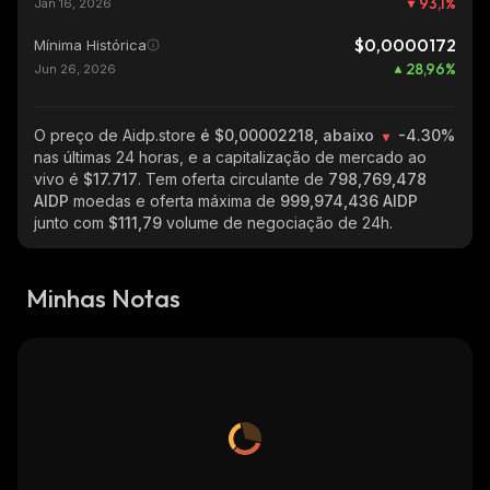
93,1
%
Jan 16, 2026
$0,0000172
Mínima Histórica
28,96
%
Jun 26, 2026
O preço de Aidp.store
é $0,00002218, abaixo
-4.30%
nas últimas 24 horas, e a capitalização de mercado ao
vivo é
$17.717
. Tem oferta circulante de
798,769,478
AIDP
moedas e oferta máxima de
999,974,436 AIDP
junto com
$111,79
volume de negociação de 24h.
Minhas Notas