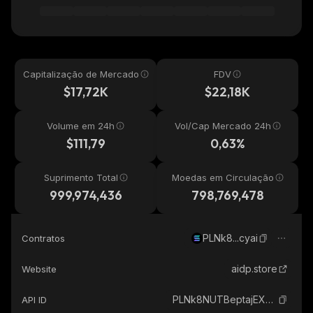
Capitalização de Mercado
FDV
$17,72K
$22,18K
Volume em 24h
Vol/Cap Mercado 24h
$111,79
0,63%
Suprimento Total
Moedas em Circulação
999,974,436
798,769,478
PLNk8...cyai
Contratos
aidp.store
Website
PLNk8NUTBeptajEX9GzZrxsYPJ1psnw62dPnWkGcyai_solana
API ID