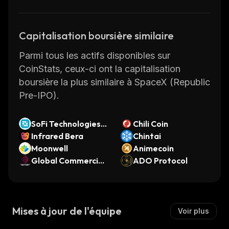
Capitalisation boursière similaire
Parmi tous les actifs disponibles sur
CoinStats, ceux-ci ont la capitalisation
boursière la plus similaire à SpaceX (Republic
Pre-IPO).
SoFi Technologies
Chili Coin
(Ondo Tokenized St
Infrared Bera
Chintai
ock)
Moonwell
Animecoin
Global Commercial
ADO Protocol
Business
Mises à jour de l'équipe
Voir plus