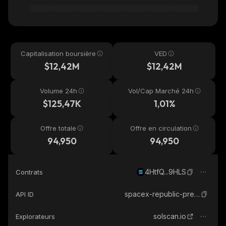
Capitalisation boursière
VED
$12,42M
$12,42M
Volume 24h
Vol/Cap Marché 24h
$125,47K
1,01%
Offre totale
Offre en circulation
94,950
94,950
4HtfQ...9HLS
Contrats
spacex-republic-pre-ipo
API ID
solscan.io
Explorateurs