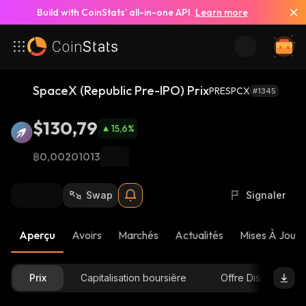
Build with CoinStats’ all-in-one API.
Learn more
SpaceX (Republic Pre-IPO) Prix
PRESPCX
#1345
$130,79
15,6
%
฿0,00201013
Swap
Signaler
Aperçu
Avoirs
Marchés
Actualités
Mises À Jour 
Prix
Capitalisation boursière
Offre Disponible