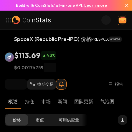
Build with CoinStats’ all-in-one API.
Learn more
SpaceX (Republic Pre-IPO) 价格
PRESPCX
#1424
$113.69
4.3
%
฿0.00176759
掉期交易
报告
概述
持仓
市场
新闻
团队更新
气泡图
价格
市值
可用供应量