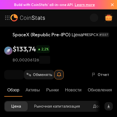
Build with CoinStats’ all-in-one API.
Learn more
SpaceX (Republic Pre-IPO) Цена
PRESPCX
#1337
$133,74
2,2
%
฿0,00206126
Обменять
Отчет
Обзор
Активы
Рынки
Новости
Обновления К
Цена
Рыночная капитализация
Доступное 