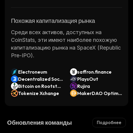
Похожая капитализация рынка
Среди всех активов, доступных на
CoinStats, эти имеют наиболее похожую
капитализацию рынка на SpaceX (Republic
Pre-IPO).
Electroneum
saffron.finance
Decentralized Soci
PlaysOut
al
Bitcoin on Rootstoc
Rujira
k
Tokenize Xchange
MakerDAO Optimis
m Bridged DAI (Opt
imism)
Обновления команды
Подробнее