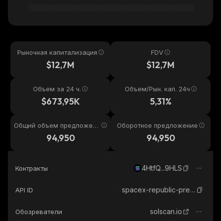
Рыночная капитализация
FDV
$12,7M
$12,7M
Объем за 24 ч.
Объем/Рын. кап. 24ч
$673,95K
5,31%
Общий объем предложени
Оборотное предложение
я
94,950
94,950
4HtfQ...9HLS
Контракты
spacex-republic-pre-ipo
API ID
solscan.io
Обозреватели