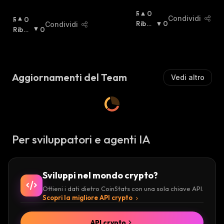
R
0
Condividi
R
0
I
Ribas
0
Condividi
I
Ribas
0
A
Sista
:
A
Sista
:
L
L
Z
Z
I
I
S
Aggiornamenti del Team
Vedi altro
S
T
T
A
A
:
:
Per sviluppatori e agenti IA
Sviluppi nel mondo crypto?
Ottieni i dati dietro CoinStats con una sola chiave API.
Scopri la migliore API crypto
API crypto