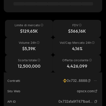
Limite di mercato
FDV
$129,65K
$366,16K
Volume 24h
Vol/Cap Mercato 24h
$5,39K
4,16%
Scorta totale
Offerta circolante
12,500,000
4,426,099
0x732...8888
Contratti
opscx.com
Sito Web
0x732a1a9f7471ba4c153155be56a22e5888888888_binance_smart
API ID