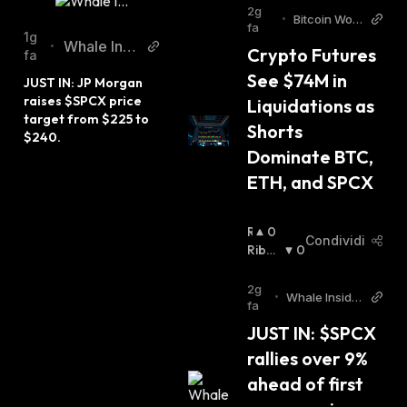
2g
•
Bitcoin Worl
fa
d
1g
Whale Insi
•
Crypto Futures 
fa
der Twitter
See $74M in 
JUST IN: JP Morgan 
raises $SPCX price 
Liquidations as 
target from $225 to 
Shorts 
$240.
Dominate BTC, 
ETH, and SPCX
R
0
Condividi
I
Ribas
0
A
Sista
:
L
2g
•
Whale Insider
Z
fa
Twitter
I
JUST IN: $SPCX 
S
rallies over 9% 
T
A
ahead of first 
: