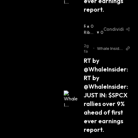
ever earnings 
report.
R
0
Condividi
I
Ribas
0
A
Sista
:
L
2g
•
Whale Insider
Z
fa
Twitter
I
RT by 
S
@WhaleInsider: 
T
A
RT by 
:
@WhaleInsider: 
JUST IN: $SPCX 
rallies over 9% 
ahead of first 
ever earnings 
report.