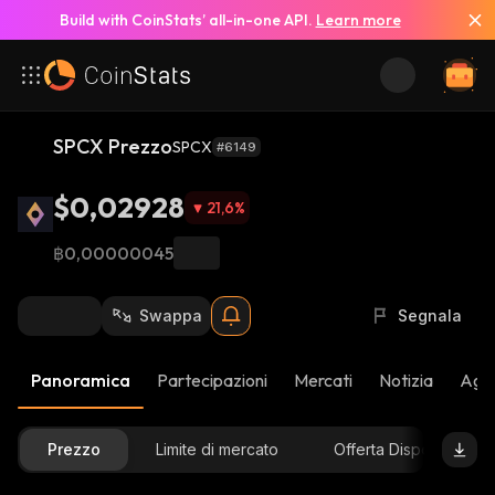
Build with CoinStats’ all-in-one API.
Learn more
SPCX Prezzo
SPCX
#6149
$0,02928
21,6
%
฿0,00000045
Swappa
Segnala
Panoramica
Partecipazioni
Mercati
Notizia
Aggi
Prezzo
Limite di mercato
Offerta Disponibile