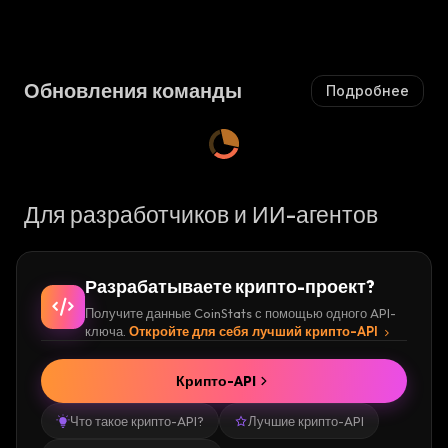
В
Ающи
В
Ающи
Ы
Йся
:
Ы
Йся
:
Ш
Ш
А
А
Ю
Обновления команды
Подробнее
Ю
Щ
Щ
И
И
Й
Й
С
С
Я
Я
:
Для разработчиков и ИИ-агентов
:
Разрабатываете крипто-проект?
Получите данные CoinStats с помощью одного API-
ключа.
Откройте для себя лучший крипто-API
Крипто-API
Что такое крипто-API?
Лучшие крипто-API