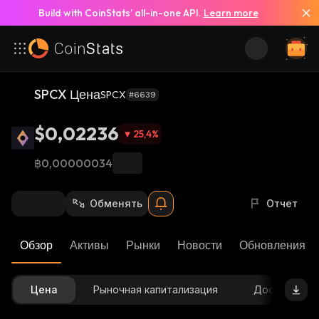
Build with CoinStats’ all-in-one API.
Learn more
SPCX Цена
SPCX
#6639
$0,02236
25,4
%
฿0,00000034
Обменять
Отчет
Обзор
Активы
Рынки
Новости
Обновления К
Цена
Рыночная капитализация
Доступное 