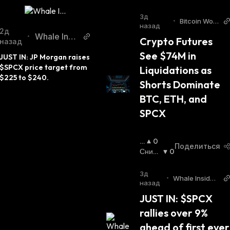
3д
•
Bitcoin Worl
назад
d
2д
Whale Insid
•
Crypto Futures 
назад
er Twitter
See $74M in 
JUST IN: JP Morgan raises 
$SPCX price target from 
Liquidations as 
$225 to $240.
Shorts Dominate 
BTC, ETH, and 
SPCX
П
0
Поделиться
О
Сниж
0
В
Ающи
Ы
Йся
:
3д
•
Whale Insider
Ш
назад
Twitter
А
JUST IN: $SPCX 
Ю
rallies over 9% 
Щ
И
ahead of first ever 