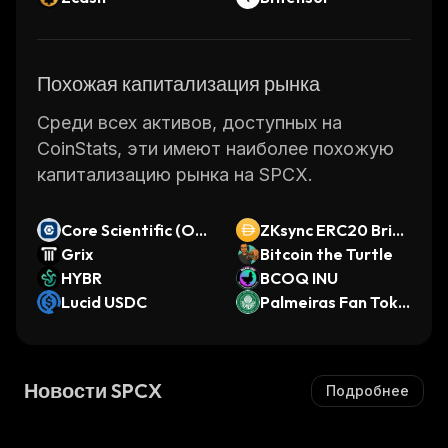
Похожая капитализация рынка
Среди всех активов, доступных на
CoinStats, эти имеют наиболее похожую
капитализацию рынка на SPCX.
Core Scientific (On
ZKsync ERC20 Brid
do Tokenized)
Grix
ged DAI (zkSync)
Bitcoin the Turtle
HYBR
BCOQ INU
Lucid USDC
Palmeiras Fan Toke
n
Новости SPCX
Подробнее