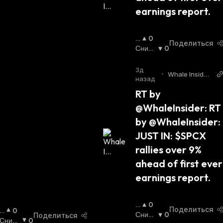
Й
earnings report.
С
Я
:
П
0
Поделиться
О
Сниж
0
В
Ающи
Ы
Йся
:
3д
•
Whale Insider
Ш
назад
Twitter
А
RT by 
Ю
@WhaleInsider: RT 
Щ
И
by @WhaleInsider: 
Й
JUST IN: $SPCX 
С
Я
rallies over 9% 
:
ahead of first ever 
earnings report.
П
0
Поделиться
П
0
О
Сниж
0
Поделиться
О
Сниж
0