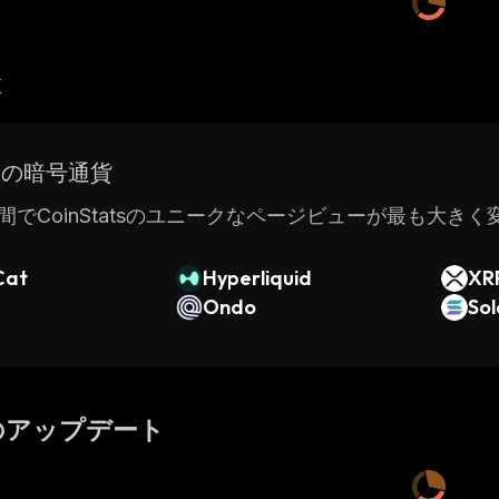
産
ドの暗号通貨
間でCoinStatsのユニークなページビューが最も大き
Cat
Hyperliquid
XR
Ondo
So
のアップデート