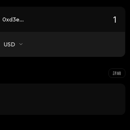
0xd3e592e728ae3461bd97c7a6b359e1043dd83ba3_base
USD
詳細