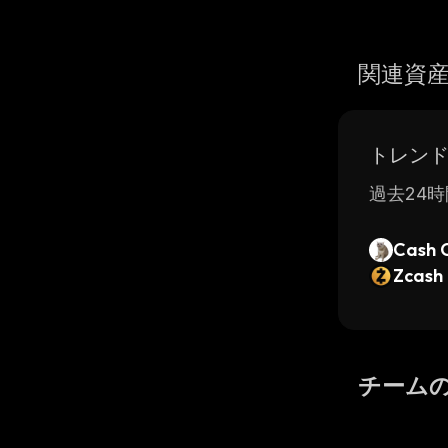
関連資
トレン
過去24時
Cash 
Zcash
チーム