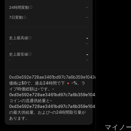
24時間変動
7日変動
-
史上最高値
-
-
史上最安値
-
0xd3e592e728ae3461bd97c7a6b359e1043dd83ba3_base
価格は$0で、過去24時間で下
-%
、ラ
イブ時価総額は
-
です。
-
0xd3e592e728ae3461bd97c7a6b359e1043dd83ba3_base
コインの流通供給量と
-
0xd3e592e728ae3461bd97c7a6b359e1043dd83ba3_base
の最大供給量、および
-
の24時間取引量が
あります。
マイノ