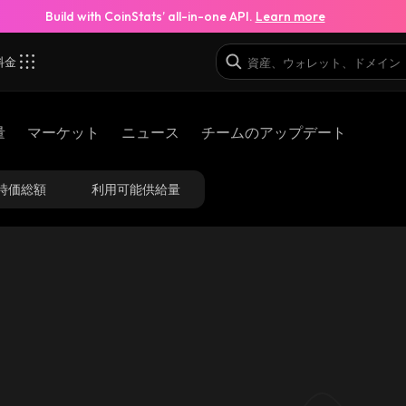
Build with CoinStats’ all-in-one API.
Learn more
料金
3_base
量
マーケット
ニュース
チームのアップデート
0xd3e592e728ae3461bd97c7a6b359e1043dd83ba3_base
時価総額
利用可能供給量