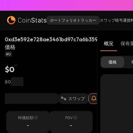
ポートフォリオトラッカー
スワップ
暗号通貨
0xd3e592e728ae3461bd97c7a6b359e1043dd83ba
概況
保有
価格
#0
価格
$0
฿0
スワップ
時価総額
FDV
-
-