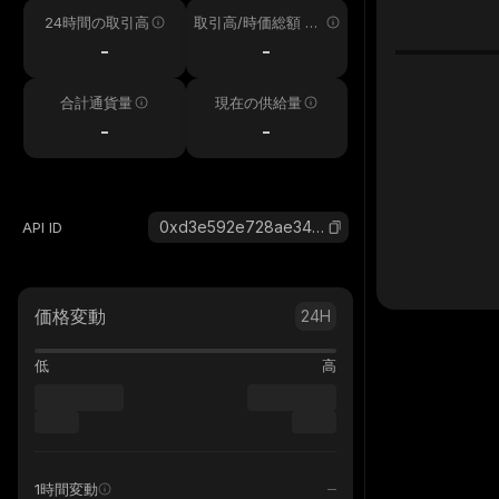
24時間の取引高
取引高/時価総額 24
h
-
-
合計通貨量
現在の供給量
-
-
0xd3e592e728ae3461bd97c7a6b359e1043dd83ba3_base
API ID
価格変動
24H
低
高
1時間変動