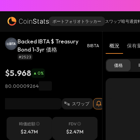
ポートフォリオトラッカー
スワップ
暗号通貨
Backed IBTA $ Treasury
概況
保有
BIBTA
Bond 1-3yr 価格
#2523
価格
$5.968
0
%
฿0.00009264
スワップ
時価総額
FDV
$2.47M
$2.47M