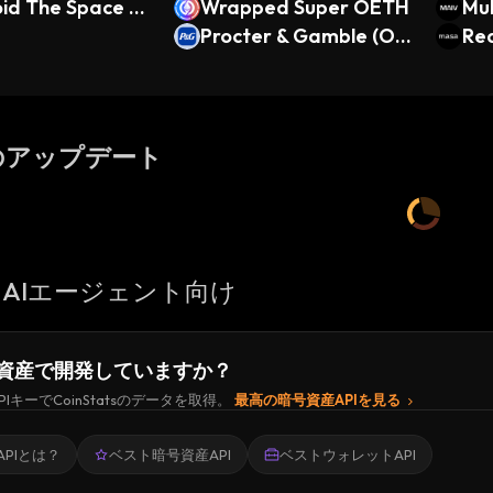
id The Space Sh
Wrapped Super OETH
Mul
u
Procter & Gamble (On
Veh
Re
do Tokenized Stock)
as
のアップデート
AIエージェント向け
資産で開発していますか？
PIキーでCoinStatsのデータを取得。
最高の暗号資産APIを見る
PIとは？
ベスト暗号資産API
ベストウォレットAPI