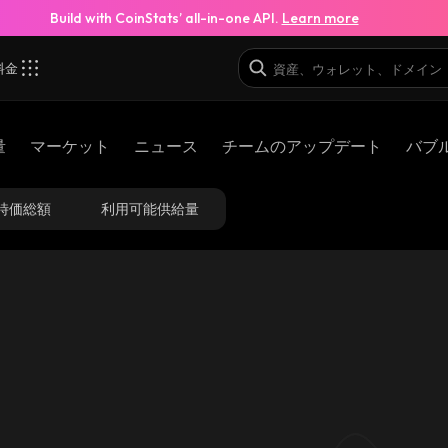
Build with CoinStats’ all-in-one API.
Learn more
料金
量
マーケット
ニュース
チームのアップデート
バブ
時価総額
利用可能供給量