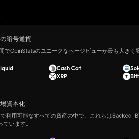
産
ドの暗号通貨
間でCoinStatsのユニークなページビューが最も大き
iquid
Cash Cat
So
XRP
Bit
市場資本化
atsで利用可能なすべての資産の中で、これらはBacked IBTA 
っています。