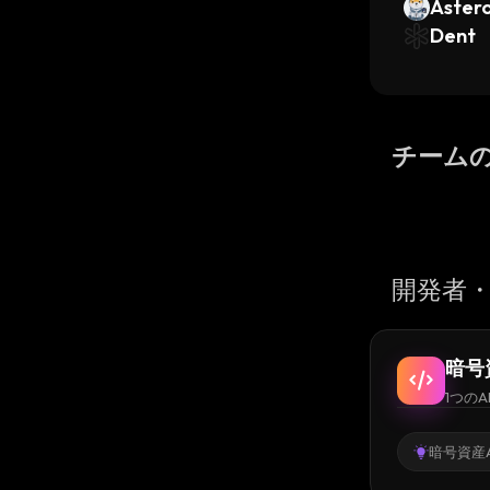
Astero
iba In
Dent
チーム
開発者・
暗号
1つのA
暗号資産A