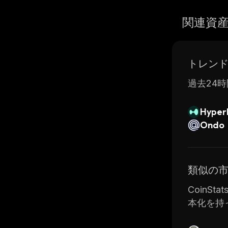
関連資
トレン
過去24時
Hyperl
Ondo
類似の
CoinSt
本化を持