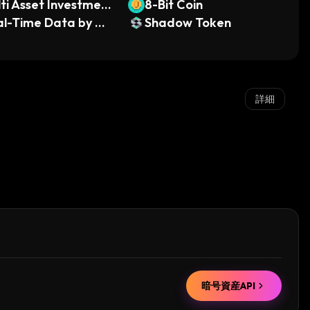
ti Asset Investment
8-Bit Coin
icle
al-Time Data by M
Shadow Token
a
詳細
暗号資産API