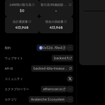
24時間の取引高
取引高/時価総額 24
h
$0
-
合計通貨量
現在の供給量
413,968
413,968
0x52d...f9e4
契約
backed.fi
ウェブサイト
backed-ibta-treasury-bond-1-3yr
API ID
コミュニティ
etherscan.io
エクスプローラー
Avalanche Ecosystem
カテゴリ