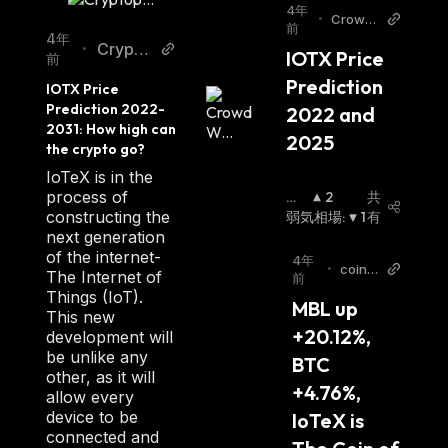
4年
•
Crowd
前
Wisdo
4年
Crypto
•
IOTX Price 
m
前
politan
Prediction 
IOTX Price 
Prediction 2022-
2022 and 
2031: How high can 
2025
the crypto go?
IoTeX is in the
process of
強
2
共
constructing the
気
弱気相場
:
1
有
next generation
相
of the internet-
場
:
4年
•
coinc
The Internet of
前
odex
Things (IoT).
MBL up 
This new
+20.12%, 
development will
be unlike any
BTC 
other, as it will
+4.76%, 
allow every
device to be
IoTeX is 
connected and