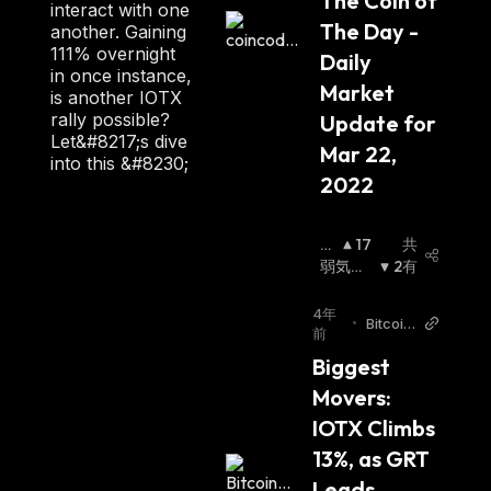
The Coin of 
interact with one
The Day - 
another. Gaining
111% overnight
Daily 
in once instance,
Market 
is another IOTX
rally possible?
Update for 
Let&#8217;s dive
Mar 22, 
into this &#8230;
2022
強
17
共
気
弱気相
2
有
相
場
:
場
:
4年
•
Bitcoin.
前
com
Biggest 
Movers: 
IOTX Climbs 
13%, as GRT 
Leads 