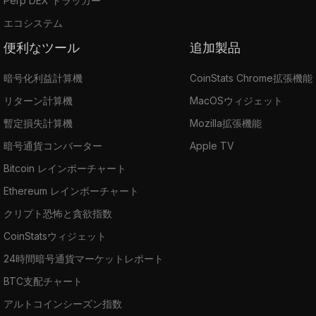
Perp DEX トラッカー
エコシステム
便利なツール
追加製品
暗号化利益計算機
CoinStats Chrome拡張機能
リターン計算機
MacOSウィジェット
暫定損失計算機
Mozilla拡張機能
暗号通貨コンバーター
Apple TV
Bitcoin レインボーチャート
Ethereum レインボーチャート
クリプト恐怖と貪欲指数
CoinStatsウィジェット
24時間暗号通貨マーケットレポート
BTC支配チャート
アルトコインシーズン指数