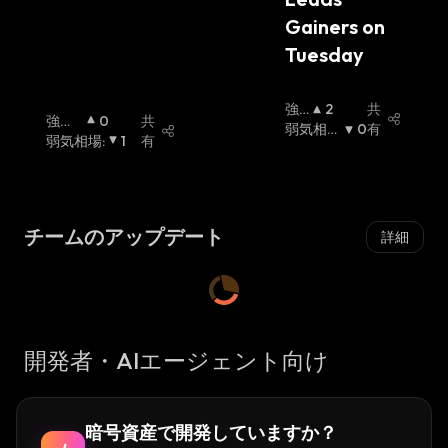
Gainers on 
Tuesday 
強
2
共
強気
0
共
気
弱気相場
0
有
相場
弱気相場
:
:
1
有
相
:
場
:
チームのアップデート
詳細
開発者・AIエージェント向け
暗号資産で開発していますか？