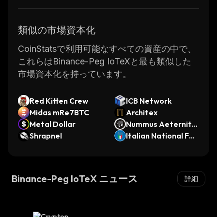
類似の市場資本化
CoinStatsで利用可能なすべての資産の中で、
これらはBinance-Peg IoTeXと最も類似した
市場資本化を持っています。
Red Kitten Crew
ICB Network
Midas mRe7BTC
Architex
Metal Dollar
Nummus Aeternita
Shrapnel
s
Italian National Foo
tball Team Fan Tok
en
Binance-Peg IoTeX ニュース
詳細