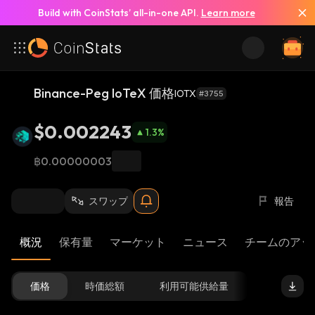
Build with CoinStats’ all-in-one API.
Learn more
Binance-Peg IoTeX 価格
IOTX
#3755
$0.002243
1.3
%
฿0.00000003
スワップ
報告
概況
保有量
マーケット
ニュース
チームのアッ
価格
時価総額
利用可能供給量