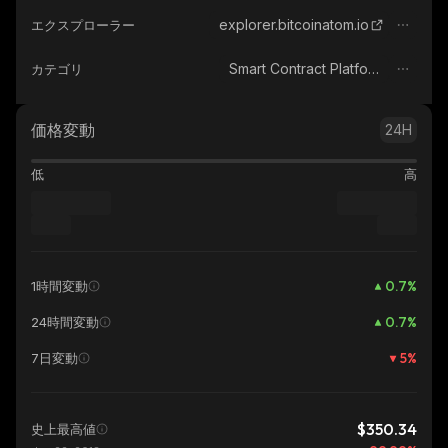
explorer.bitcoinatom.io
エクスプローラー
Smart Contract Platform
カテゴリ
価格変動
24H
低
高
0.7
%
1時間変動
0.7
%
24時間変動
5
%
7日変動
$350.34
史上最高値