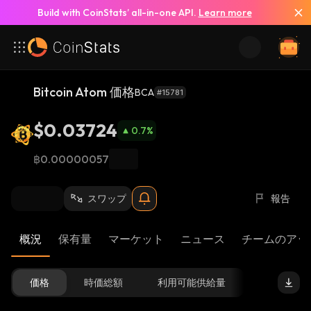
Build with CoinStats’ all-in-one API.
Learn more
Bitcoin Atom 価格
BCA
#15781
$0.03724
0.7
%
฿0.00000057
スワップ
報告
概況
保有量
マーケット
ニュース
チームのアッ
価格
時価総額
利用可能供給量