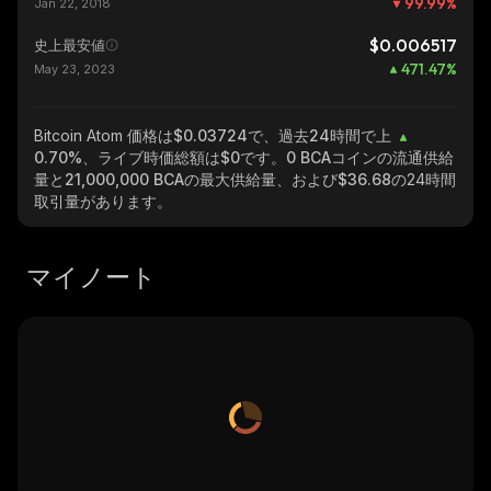
99.99
%
Jan 22, 2018
$0.006517
史上最安値
471.47
%
May 23, 2023
Bitcoin Atom
価格は$0.03724で、過去24時間で上
0.70%
、ライブ時価総額は
$0
です。
0 BCA
コインの流通供給
量と
21,000,000 BCA
の最大供給量、および
$36.68
の24時間
取引量があります。
マイノート