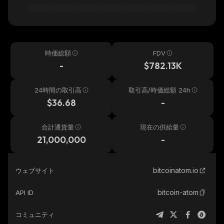
時価総額
FDV
-
$782.13K
24時間の取引高
取引高/時価総額 24h
$36.68
-
合計通貨量
現在の供給量
21,000,000
-
bitcoinatom.io
ウェブサイト
bitcoin-atom
API ID
コミュニティ