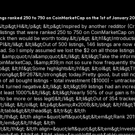
tings ranked 250 to 750 on CoinMarketCap on the 1st of January 20
&gt;+16828.6%&lt;/td&gt; &lt;td align=&quot;left&quot;&gt;338.572&lt;/td&gt; &lt;/tr&gt; &lt;tr&gt; &lt;td align=&quot;left&quot;&gt;XinFin Network&lt;/td&gt; &lt;td align=&quot;left&quot;&gt;491&lt;/td&gt; &lt;td align=&quot;left&quot;&gt;87&lt;/td&gt; &lt;td align=&quot;left&quot;&gt;+12974.3%&lt;/td&gt; &lt;td align=&quot;left&quot;&gt;261.486&lt;/td&gt; &lt;/tr&gt; &lt;tr&gt; &lt;td align=&quot;left&quot;&gt;ZelCash&lt;/td&gt; &lt;td align=&quot;left&quot;&gt;693&lt;/td&gt; &lt;td align=&quot;left&quot;&gt;121&lt;/td&gt; &lt;td align=&quot;left&quot;&gt;+12491.1%&lt;/td&gt; &lt;td align=&quot;left&quot;&gt;251.822&lt;/td&gt; &lt;/tr&gt; &lt;tr&gt; &lt;td align=&quot;left&quot;&gt;Constellation&lt;/td&gt; &lt;td align=&quot;left&quot;&gt;682&lt;/td&gt; &lt;td align=&quot;left&quot;&gt;187&lt;/td&gt; &lt;td align=&quot;left&quot;&gt;+10286.7%&lt;/td&gt; &lt;td align=&quot;left&quot;&gt;207.734&lt;/td&gt; &lt;/tr&gt; &lt;tr&gt; &lt;td align=&quot;left&quot;&gt;SwissBorg&lt;/td&gt; &lt;td align=&quot;left&quot;&gt;444&lt;/td&gt; &lt;td align=&quot;left&quot;&gt;129&lt;/td&gt; &lt;td align=&quot;left&quot;&gt;+10016.2%&lt;/td&gt; &lt;td align=&quot;left&quot;&gt;202.324&lt;/td&gt; &lt;/tr&gt; &lt;/tbody&gt;&lt;/table&gt; &lt;p&gt;&amp;#x200B;&lt;/p&gt; &lt;h1&gt;TOP 10 LOOSERS&lt;/h1&gt; &lt;table&gt;&lt;thead&gt; &lt;tr&gt; &lt;th align=&quot;left&quot;&gt;&lt;em&gt;Name&lt;/em&gt;&lt;/th&gt; &lt;th align=&quot;left&quot;&gt;&lt;em&gt;Rank 2019&lt;/em&gt;&lt;/th&gt; &lt;th align=&quot;left&quot;&gt;&lt;em&gt;Rank 2021&lt;/em&gt;&lt;/th&gt; &lt;th align=&quot;left&quot;&gt;&lt;em&gt;Decrease&lt;/em&gt;&lt;/th&gt; &lt;th align=&quot;left&quot;&gt;&lt;em&gt;Investment worth today&lt;/em&gt;&lt;/th&gt; &lt;/tr&gt; &lt;/thead&gt;&lt;tbody&gt; &lt;tr&gt; &lt;td align=&quot;left&quot;&gt;DOWCOIN&lt;/td&gt; &lt;td align=&quot;left&quot;&gt;725&lt;/td&gt; &lt;td align=&quot;left&quot;&gt;2794&lt;/td&gt; &lt;td align=&quot;left&quot;&gt;-99.9527%&lt;/td&gt; &lt;td align=&quot;left&quot;&gt;0.000946&lt;/td&gt; &lt;/tr&gt; &lt;tr&gt; &lt;td align=&quot;left&quot;&gt;Boolberry&lt;/td&gt; &lt;td align=&quot;left&quot;&gt;260&lt;/td&gt; &lt;td align=&quot;left&quot;&gt;2679&lt;/td&gt; &lt;td align=&quot;left&quot;&gt;-99.7824%&lt;/td&gt; &lt;td align=&quot;left&quot;&gt;0.004352&lt;/td&gt; &lt;/tr&gt; &lt;tr&gt; &lt;td align=&quot;left&quot;&gt;XPA&lt;/td&gt; &lt;td align=&quot;left&quot;&gt;426&lt;/td&gt; &lt;td align=&quot;left&quot;&gt;2724&lt;/td&gt; &lt;td align=&quot;left&quot;&gt;-99.7164%&lt;/td&gt; &lt;td align=&quot;left&quot;&gt;0.005672&lt;/td&gt; &lt;/tr&gt; &lt;tr&gt; &lt;td align=&quot;left&quot;&gt;Semux&lt;/td&gt; &lt;td align=&quot;left&quot;&gt;604&lt;/td&gt; &lt;td align=&quot;left&quot;&gt;2718&lt;/td&gt; &lt;td align=&quot;left&quot;&gt;-99.5243%&lt;/td&gt; &lt;td align=&quot;left&quot;&gt;0.009514&lt;/td&gt; &lt;/tr&gt; &lt;tr&gt; &lt;td align=&quot;left&quot;&gt;EvenCoin&lt;/td&gt; &lt;td align=&quot;left&quot;&gt;363&lt;/td&gt; &lt;td align=&quot;left&quot;&gt;2569&lt;/td&gt; &lt;td align=&quot;left&quot;&gt;-99.4528%&lt;/td&gt; &lt;td align=&quot;left&quot;&gt;0.010944&lt;/td&gt; &lt;/tr&gt; &lt;tr&gt; &lt;td align=&quot;left&quot;&gt;Fox Trading&lt;/td&gt; &lt;td align=&quot;left&quot;&gt;638&lt;/td&gt; &lt;td align=&quot;left&quot;&gt;2733&lt;/td&gt; &lt;td align=&quot;left&quot;&gt;-99.3662%&lt;/td&gt; &lt;td align=&quot;left&quot;&gt;0.012676&lt;/td&gt; &lt;/tr&gt; &lt;tr&gt; &lt;td align=&quot;left&quot;&gt;SafeInsure&lt;/td&gt; &lt;td align=&quot;left&quot;&gt;637&lt;/td&gt; &lt;td align=&quot;left&quot;&gt;2283&lt;/td&gt; &lt;td align=&quot;left&quot;&gt;-99.2866%&lt;/td&gt; &lt;td align=&quot;left&quot;&gt;0.014268&lt;/td&gt; &lt;/tr&gt; &lt;tr&gt; &lt;td align=&quot;left&quot;&gt;MktCoin&lt;/td&gt; &lt;td align=&quot;left&quot;&gt;513&lt;/td&gt; &lt;td align=&quot;left&quot;&gt;2661&lt;/td&gt; &lt;td align=&quot;left&quot;&gt;-99.1831%&lt;/td&gt; &lt;td align=&quot;left&quot;&gt;0.016338&lt;/td&gt; &lt;/tr&gt; &lt;tr&gt; &lt;td align=&quot;left&quot;&gt;Paypex&lt;/td&gt; &lt;td align=&quot;left&quot;&gt;625&lt;/td&gt; &lt;td align=&quot;left&quot;&gt;2588&lt;/td&gt; &lt;td align=&quot;left&quot;&gt;-98.908%&lt;/td&gt; &lt;td align=&quot;left&quot;&gt;0.02184&lt;/td&gt; &lt;/tr&gt; &lt;tr&gt; &lt;td align=&quot;left&quot;&gt;Sakura Bloom&lt;/td&gt; &lt;td align=&quot;left&quot;&gt;292&lt;/td&gt; &lt;td align=&quot;left&qu