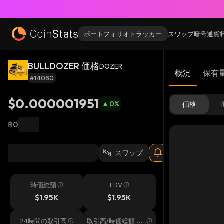
ポートフォリオトラッカー
スワップ
暗号通貨
BULLDOZER 価格
DOZER
概況
保有
#14060
$0.000001951
0
%
価格
฿0
スワップ
時価総額
FDV
$1.95K
$1.95K
24時間の取引高
取引高/時価総額 24