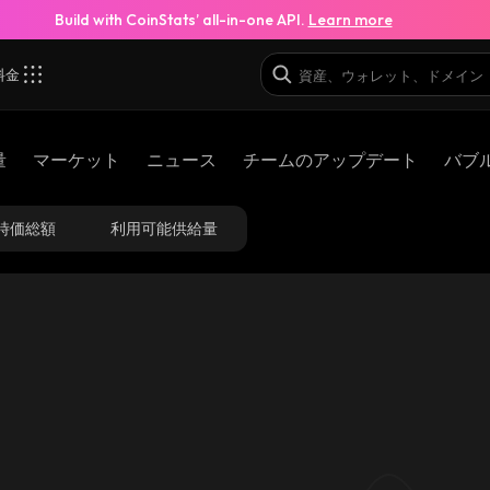
Build with CoinStats’ all-in-one API.
Learn more
料金
量
マーケット
ニュース
チームのアップデート
バブ
時価総額
利用可能供給量