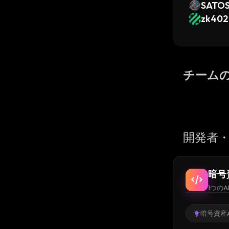
SATOS
zk402
チーム
開発者・
暗号
1つのA
暗号資産A