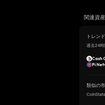
関連資
トレン
過去24時
Cash 
Pi Ne
類似の
CoinS