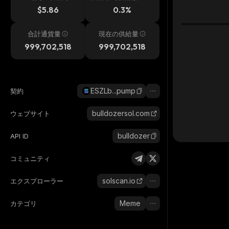
h
$5.86
0.3%
合計通貨量
現在の供給量
999,702,518
999,702,518
ESZLb...pump
契約
bulldozersol.com
ウェブサイト
bulldozer
API ID
コミュニティ
solscan.io
エクスプローラー
Meme
カテゴリ