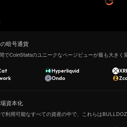
産
ドの暗号通貨
間でCoinStatsのユニークなページビューが最も大き
Cat
Hyperliquid
XR
twork
Ondo
Zc
市場資本化
tatsで利用可能なすべての資産の中で、これらはBULL