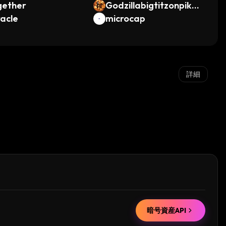
gether
Godzillabigtitzonpika
acle
horse
microcap
詳細
暗号資産API