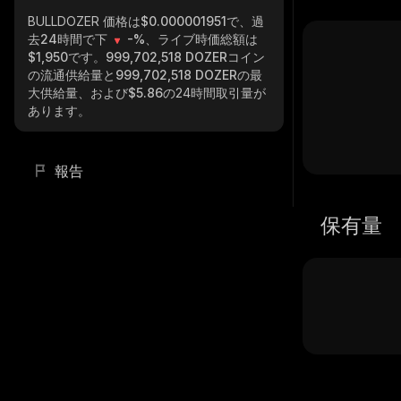
BULLDOZER
価格は$0.000001951で、過
去24時間で下
-%
、ライブ時価総額は
$1,950
です。
999,702,518 DOZER
コイン
の流通供給量と
999,702,518 DOZER
の最
大供給量、および
$5.86
の24時間取引量が
あります。
報告
保有量