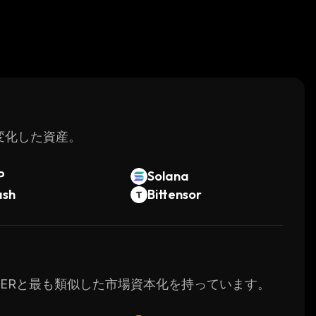
く変化した資産。
P
Solana
ash
Bittensor
DOZERと最も類似した市場資本化を持っています。