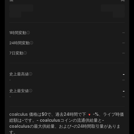
1時間変動
24時間変動
7日変動
-
史上最高値
-
-
史上最安値
-
coalculus
価格は$0で、過去24時間で下
-%
、ライブ時価
総額は
-
です。
- coalculus
コインの流通供給量と
-
coalculus
の最大供給量、および
-
の24時間取引量がありま
す。