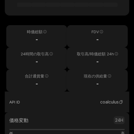
時価総額
FDV
-
-
24時間の取引高
取引高/時価総額 24h
-
-
合計通貨量
現在の供給量
-
-
coalculus
API ID
価格変動
24H
低
高