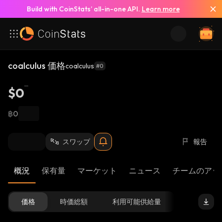
Build with CoinStats’ all-in-one API.
Learn more
coalculus 価格
coalculus
#0
$0
฿0
スワップ
報告
概況
保有量
マーケット
ニュース
チームのアッ
価格
時価総額
利用可能供給量